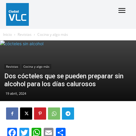
Inicio
Revistas
Cocina y algo más
Revistas
Cocina y algo más
Dos cócteles que se pueden preparar sin
alcohol para los días calurosos
19 abril, 2024
Facebook
Twitter
WhatsApp
Email
Compartir