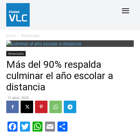
Inicio
Venezuela
Venezuela
Más del 90% respalda
culminar el año escolar a
distancia
11 abril, 2020
Facebook
Twitter
WhatsApp
Email
Compartir