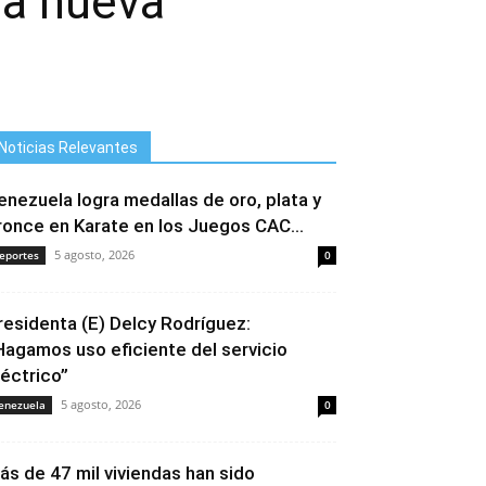
na nueva
Noticias Relevantes
enezuela logra medallas de oro, plata y
ronce en Karate en los Juegos CAC...
5 agosto, 2026
eportes
0
residenta (E) Delcy Rodríguez:
Hagamos uso eficiente del servicio
léctrico”
5 agosto, 2026
enezuela
0
ás de 47 mil viviendas han sido