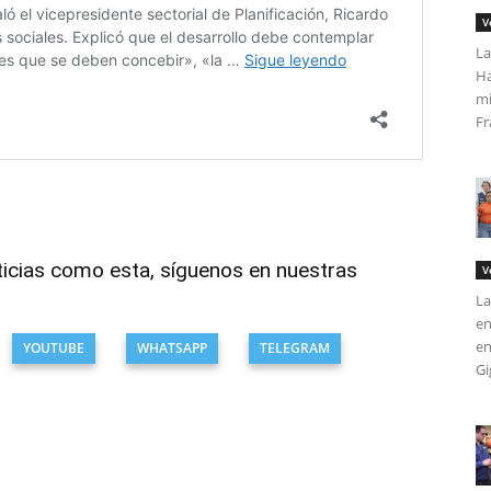
V
La
Ha
mi
Fr
ticias como esta, síguenos en nuestras
V
La
en
en
YOUTUBE
WHATSAPP
TELEGRAM
Gi