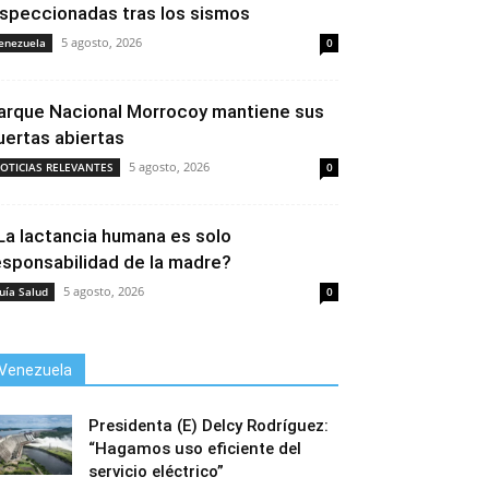
nspeccionadas tras los sismos
5 agosto, 2026
enezuela
0
arque Nacional Morrocoy mantiene sus
uertas abiertas
5 agosto, 2026
OTICIAS RELEVANTES
0
La lactancia humana es solo
esponsabilidad de la madre?
5 agosto, 2026
uía Salud
0
Venezuela
Presidenta (E) Delcy Rodríguez:
“Hagamos uso eficiente del
servicio eléctrico”