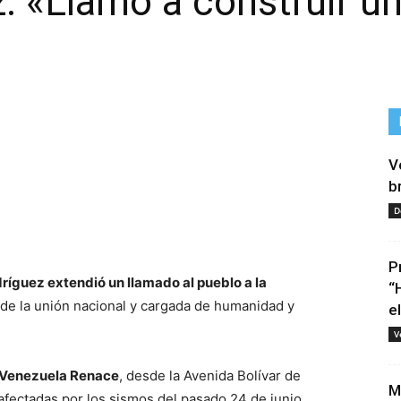
: «Llamo a construir u
V
b
D
tir
P
ríguez extendió un llamado al pueblo a la
“
sde la unión nacional y cargada de humanidad y
e
V
n Venezuela Renace
, desde la Avenida Bolívar de
M
afectadas por los sismos del pasado 24 de junio.