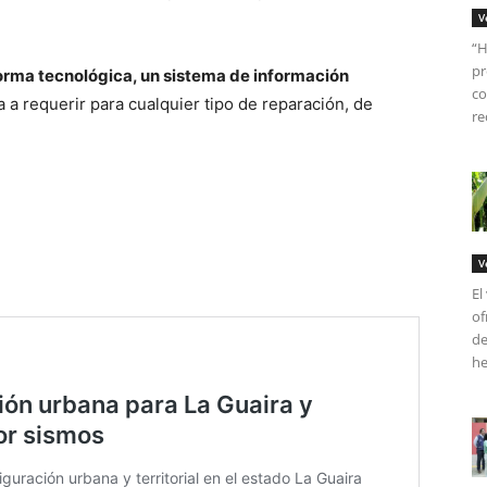
V
“H
pr
orma tecnológica, un sistema de información
co
a a requerir para cualquier tipo de reparación, de
re
V
El
of
de
he