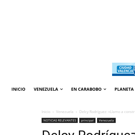
INICIO
VENEZUELA
EN CARABOBO
PLANETA
Inicio
Venezuela
Delcy Rodríguez: «Llamo a const
NOTICIAS RELEVANTES
principal
Venezuela