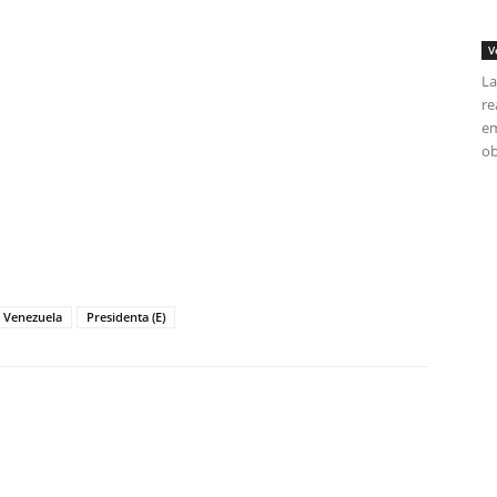
V
La
re
em
ob
tir
 Venezuela
Presidenta (E)