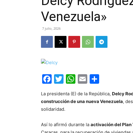
Delcy Rodríguez
Venezuela»
7 julio, 2026
Facebook
Twitter
WhatsApp
Email
Compar
La presidenta (E) de la República,
Delcy Rod
construcción de una nueva Venezuela
, de
solidaridad.
Así lo afirmó durante la
activación del Pla
Caracas, para la recuperación de viviendas 