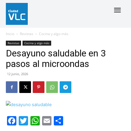
Inicio
Revistas
Cocina y algo más
Revistas
Cocina y algo más
Desayuno saludable en 3
pasos al microondas
12 junio, 2026
Facebook
Twitter
WhatsApp
Email
Compartir