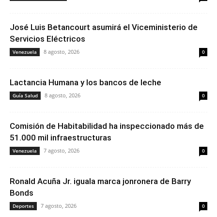
José Luis Betancourt asumirá el Viceministerio de
Servicios Eléctricos
8 agosto, 2026
Venezuela
0
Lactancia Humana y los bancos de leche
8 agosto, 2026
Guía Salud
0
Comisión de Habitabilidad ha inspeccionado más de
51.000 mil infraestructuras
7 agosto, 2026
Venezuela
0
Ronald Acuña Jr. iguala marca jonronera de Barry
Bonds
7 agosto, 2026
Deportes
0