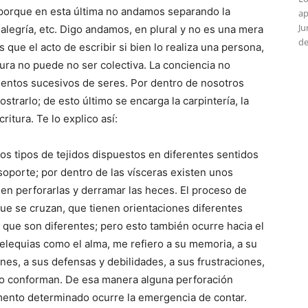
, porque en esta última no andamos separando la
ap
Ju
a alegría, etc. Digo andamos, en plural y no es una mera
de
s que el acto de escribir si bien lo realiza una persona,
tura no puede no ser colectiva. La conciencia no
ientos sucesivos de seres. Por dentro de nosotros
ostrarlo; de esto último se encarga la carpintería, la
ritura. Te lo explico así:
ios tipos de tejidos dispuestos en diferentes sentidos
soporte; por dentro de las vísceras existen unos
n perforarlas y derramar las heces. El proceso de
ue se cruzan, que tienen orientaciones diferentes
que son diferentes; pero esto también ocurre hacia el
ntelequias como el alma, me refiero a su memoria, a su
nes, a sus defensas y debilidades, a sus frustraciones,
lo conforman. De esa manera alguna perforación
mento determinado ocurre la emergencia de contar.