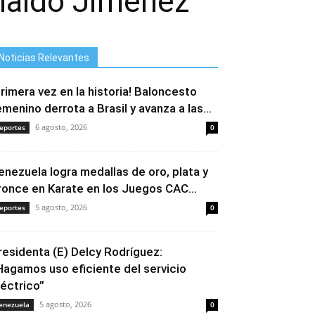
rnaldo Jiménez
Noticias Relevantes
Primera vez en la historia! Baloncesto
emenino derrota a Brasil y avanza a las...
6 agosto, 2026
eportes
0
enezuela logra medallas de oro, plata y
ronce en Karate en los Juegos CAC...
5 agosto, 2026
eportes
0
residenta (E) Delcy Rodríguez:
Hagamos uso eficiente del servicio
léctrico”
5 agosto, 2026
enezuela
0