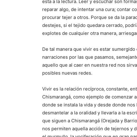
esta a la lectura. Leer y escuchar son forma
reparar algo, de intentar una cura; contar c
procurar tejer a otros. Porque se da la par
destejes, si el tejido quedara cerrado, podrí
explotes de cualquier otra manera, arriesga
De tal manera que vivir es estar sumergido 
narraciones por las que pasamos, semejant
aquello que al caer en nuestra red nos sirva
posibles nuevas redes.
Vivir es la relación recíproca, constante, en
Chismarangá, como ejemplo de comenzar a te
donde se instala la vida y desde donde nos
desmantelar a la oralidad y llevarla a la escr
que siguen a Chismarangá (Orejada y Barrio
nos permiten aquella acción de tejernos y d
el murmullo, la vociferación que en gran pa