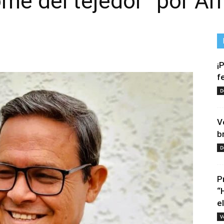
rome del tejedor” por A
¡
f
D
V
b
D
P
“
e
V