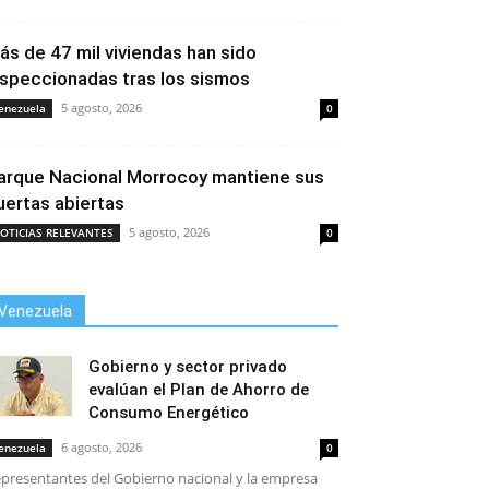
ás de 47 mil viviendas han sido
nspeccionadas tras los sismos
5 agosto, 2026
enezuela
0
arque Nacional Morrocoy mantiene sus
uertas abiertas
5 agosto, 2026
OTICIAS RELEVANTES
0
Venezuela
Gobierno y sector privado
evalúan el Plan de Ahorro de
Consumo Energético
6 agosto, 2026
enezuela
0
presentantes del Gobierno nacional y la empresa