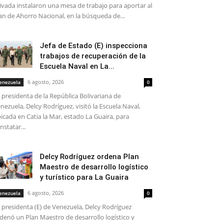
ivada instalaron una mesa de trabajo para aportar al
an de Ahorro Nacional, en la búsqueda de...
Jefa de Estado (E) inspecciona
trabajos de recuperación de la
Escuela Naval en La...
6 agosto, 2026
enezuela
0
 presidenta de la República Bolivariana de
nezuela, Delcy Rodríguez, visitó la Escuela Naval,
icada en Catia la Mar, estado La Guaira, para
nstatar...
Delcy Rodríguez ordena Plan
Maestro de desarrollo logístico
y turístico para La Guaira
6 agosto, 2026
enezuela
0
 presidenta (E) de Venezuela, Delcy Rodríguez
denó un Plan Maestro de desarrollo logístico y