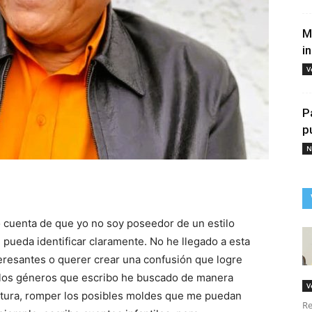
M
i
V
P
p
N
tir
cuenta de que yo no soy poseedor de un estilo
e pueda identificar claramente. No he llegado a esta
teresantes o querer crear una confusión que logre
e los géneros que escribo he buscado de manera
V
itura, romper los posibles moldes que me puedan
Re