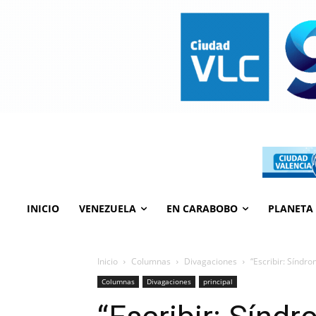
INICIO
VENEZUELA
EN CARABOBO
PLANETA
Inicio
Columnas
Divagaciones
“Escribir: Síndr
Columnas
Divagaciones
principal