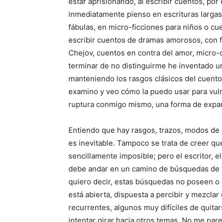
estar aprisionando, al escribir cuentos, por
inmediatamente pienso en escrituras largas,
fábulas, en micro-ficciones para niños o c
escribir cuentos de dramas amorosos, con fi
Chejov, cuentos en contra del amor, micro-c
terminar de no distinguirme he inventado un
manteniendo los rasgos clásicos del cuento
examino y veo cómo la puedo usar para vuln
ruptura conmigo mismo, una forma de expand
Entiendo que hay rasgos, trazos, modos de e
es inevitable. Tampoco se trata de creer que
sencillamente imposible; pero el escritor, 
debe andar en un camino de búsquedas de 
quiero decir, estas búsquedas no poseen o
está abierta, dispuesta a percibir y mezcla
recurrentes, algunos muy difíciles de quit
intentar girar hacia otros temas. No me pa