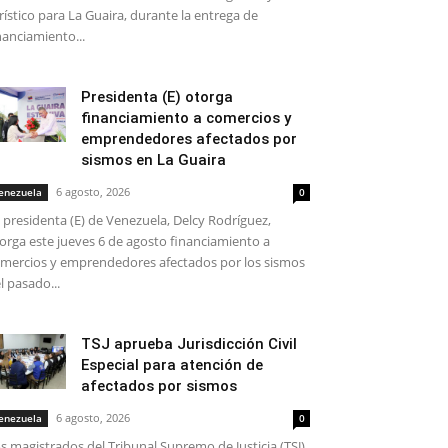
rístico para La Guaira, durante la entrega de
nanciamiento...
Presidenta (E) otorga
financiamiento a comercios y
emprendedores afectados por
sismos en La Guaira
6 agosto, 2026
enezuela
0
 presidenta (E) de Venezuela, Delcy Rodríguez,
orga este jueves 6 de agosto financiamiento a
mercios y emprendedores afectados por los sismos
l pasado...
TSJ aprueba Jurisdicción Civil
Especial para atención de
afectados por sismos
6 agosto, 2026
enezuela
0
s magistrados del Tribunal Supremo de Justicia (TSJ)