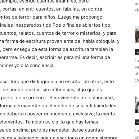
 ejemplo, escribo cuentos infantiles, pero
pr
 cortas, en anti-cuentos, en fábulas, en contra
Pl
uentos de terror para niños. Luego me propongo
nales inesperados tipo Poe o finales abiertos tipo
uentos, relatos, cuentos de terror o misterios, y para
a forma de escritura proveniente del habla coloquial y
, pero enseguida esta forma de escritura también la
V
erarme. Es decir, escribir es para mí una forma de
La
ir el yo o la conciencia.
Ve
ub
co
scritura que distinguen a un escritor de otros, esto
 se puede escribir sin influencias, algo que es
el poeta, debe procurar el movimiento, no estancarse,
forma permanente en el medio de sus cotidianidades;
 no deberían poseer un momento exclusivo; la mente
r elementos. También es cierto que hay temas
V
arse de encima; pero es menester darse cuenta e
La
or
rece muy halagador que un escritor o un poeta siempre