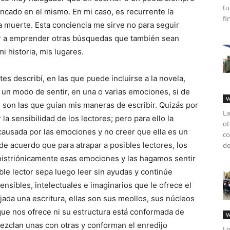
tu
ncado en el mismo. En mi caso, es recurrente la
fi
 la muerte. Esta conciencia me sirve no para seguir
ir a emprender otras búsquedas que también sean
i historia, mis lugares.
es describí, en las que puede incluirse a la novela,
 un modo de sentir, en una o varias emociones, si de
V
 son las que guían mis maneras de escribir. Quizás por
La
la sensibilidad de los lectores; pero para ello la
ot
ncausada por las emociones y no creer que ella es un
co
 de acuerdo que para atrapar a posibles lectores, los
de
istriónicamente esas emociones y las hagamos sentir
ble lector sepa luego leer sin ayudas y continúe
nsibles, intelectuales e imaginarios que le ofrece el
jada una escritura, ellas son sus meollos, sus núcleos
 que nos ofrece ni su estructura está conformada de
V
ezclan unas con otras y conforman el enredijo
Lo