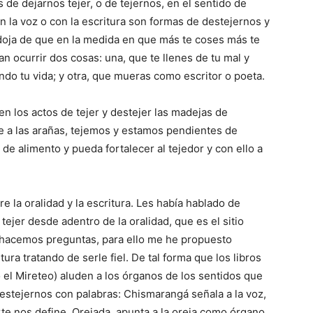
s de dejarnos tejer, o de tejernos, en el sentido de
on la voz o con la escritura son formas de destejernos y
adoja de que en la medida en que más te coses más te
an ocurrir dos cosas: una, que te llenes de tu mal y
ndo tu vida; y otra, que mueras como escritor o poeta.
en los actos de tejer y destejer las madejas de
e a las arañas, tejemos y estamos pendientes de
 de alimento y pueda fortalecer al tejedor y con ello a
tre la oralidad y la escritura. Les había hablado de
jer desde adentro de la oralidad, que es el sitio
 hacemos preguntas, para ello me he propuesto
itura tratando de serle fiel. De tal forma que los libros
 el Mireteo) aluden a los órganos de los sentidos que
estejernos con palabras: Chismarangá señala a la voz,
rte nos define. Orejada, apunta a la oreja como órgano