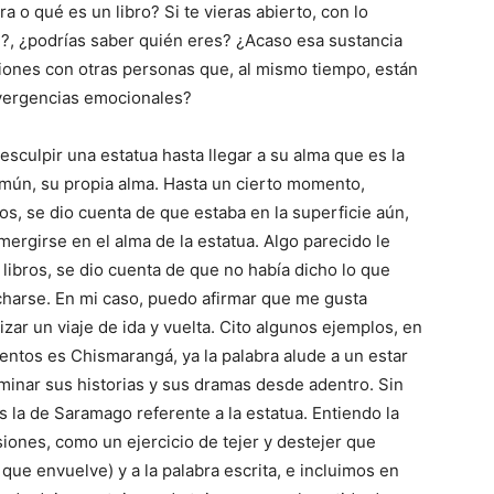
 o qué es un libro? Si te vieras abierto, con lo
te?, ¿podrías saber quién eres? ¿Acaso esa sustancia
ciones con otras personas que, al mismo tiempo, están
nvergencias emocionales?
esculpir una estatua hasta llegar a su alma que es la
omún, su propia alma. Hasta un cierto momento,
os, se dio cuenta de que estaba en la superficie aún,
ergirse en el alma de la estatua. Algo parecido le
 libros, se dio cuenta de que no había dicho lo que
echarse. En mi caso, puedo afirmar que me gusta
zar un viaje de ida y vuelta. Cito algunos ejemplos, en
cuentos es Chismarangá, ya la palabra alude a un estar
minar sus historias y sus dramas desde adentro. Sin
 la de Saramago referente a la estatua. Entiendo la
siones, como un ejercicio de tejer y destejer que
s que envuelve) y a la palabra escrita, e incluimos en