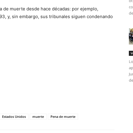
ot
co
a de muerte desde hace décadas: por ejemplo,
de
93, y, sin embargo, sus tribunales siguen condenando
V
Lo
ap
Ju
de
tir
Estados Unidos
muerte
Pena de muerte