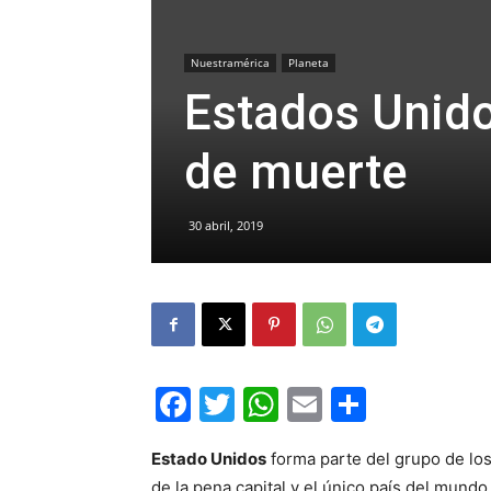
Nuestramérica
Planeta
Estados Unido
de muerte
30 abril, 2019
Facebook
Twitter
WhatsApp
Email
Compar
Estado Unidos
forma parte del grupo de los
de la pena capital y el único país del mundo