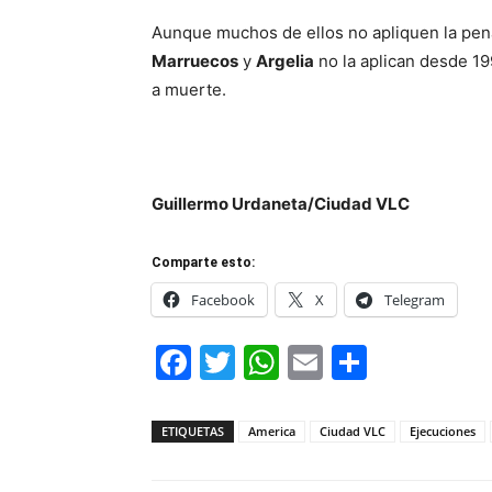
Aunque muchos de ellos no apliquen la pen
Marruecos
y
Argelia
no la aplican desde 19
a muerte.
Guillermo Urdaneta/Ciudad VLC
Comparte esto:
Facebook
X
Telegram
Facebook
Twitter
WhatsApp
Email
Compar
ETIQUETAS
America
Ciudad VLC
Ejecuciones