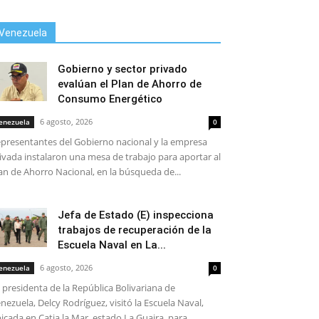
Venezuela
Gobierno y sector privado
evalúan el Plan de Ahorro de
Consumo Energético
6 agosto, 2026
enezuela
0
presentantes del Gobierno nacional y la empresa
ivada instalaron una mesa de trabajo para aportar al
an de Ahorro Nacional, en la búsqueda de...
Jefa de Estado (E) inspecciona
trabajos de recuperación de la
Escuela Naval en La...
6 agosto, 2026
enezuela
0
 presidenta de la República Bolivariana de
nezuela, Delcy Rodríguez, visitó la Escuela Naval,
icada en Catia la Mar, estado La Guaira, para