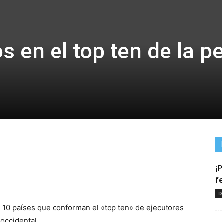
s en el top ten de la p
¡
tir
f
D
 10 países que conforman el «top ten» de ejecutores
 occidental.