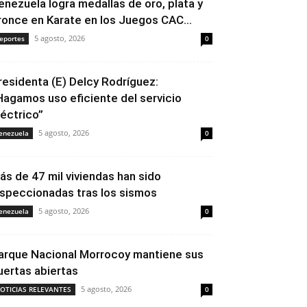
enezuela logra medallas de oro, plata y
ronce en Karate en los Juegos CAC...
5 agosto, 2026
eportes
0
residenta (E) Delcy Rodríguez:
Hagamos uso eficiente del servicio
léctrico”
5 agosto, 2026
enezuela
0
ás de 47 mil viviendas han sido
nspeccionadas tras los sismos
5 agosto, 2026
enezuela
0
arque Nacional Morrocoy mantiene sus
uertas abiertas
5 agosto, 2026
OTICIAS RELEVANTES
0