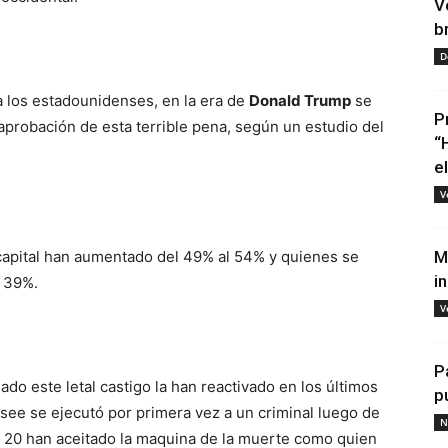
V
b
D
 a los estadounidenses, en la era de
Donald Trump
se
P
 aprobación de esta terrible pena, según un estudio del
“
e
V
 capital han aumentado del 49% al 54% y quienes se
M
i
l 39%.
V
P
do este letal castigo la han reactivado en los últimos
p
ee se ejecutó por primera vez a un criminal luego de
N
n 20 han aceitado la maquina de la muerte como quien