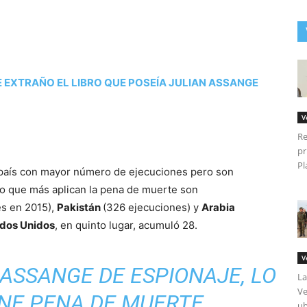
E EXTRAÑO EL LIBRO QUE POSEÍA JULIAN ASSANGE
V
Re
pr
Pl
l país con mayor número de ejecuciones pero son
do que más aplican la pena de muerte son
s en 2015),
Pakistán
(326 ejecuciones) y
Arabia
dos Unidos
, en quinto lugar, acumuló 28.
V
ASSANGE DE ESPIONAJE, LO
La
Ve
NE PENA DE MUERTE
ub