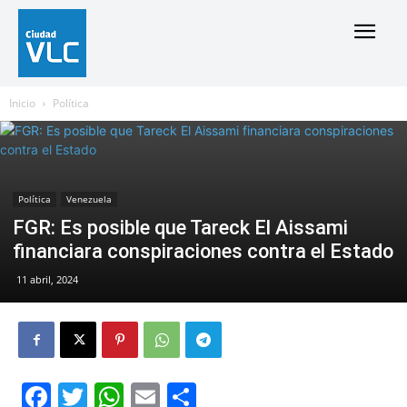
Inicio
Política
Política
Venezuela
FGR: Es posible que Tareck El Aissami
financiara conspiraciones contra el Estado
11 abril, 2024
Facebook
Twitter
WhatsApp
Email
Compartir