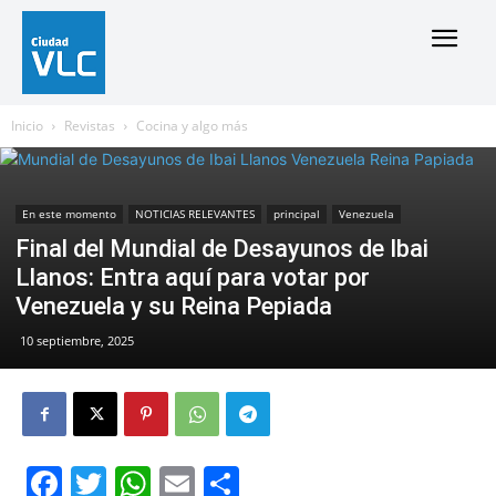
Inicio
Revistas
Cocina y algo más
En este momento
NOTICIAS RELEVANTES
principal
Venezuela
Final del Mundial de Desayunos de Ibai
Llanos: Entra aquí para votar por
Venezuela y su Reina Pepiada
10 septiembre, 2025
Facebook
Twitter
WhatsApp
Email
Compartir