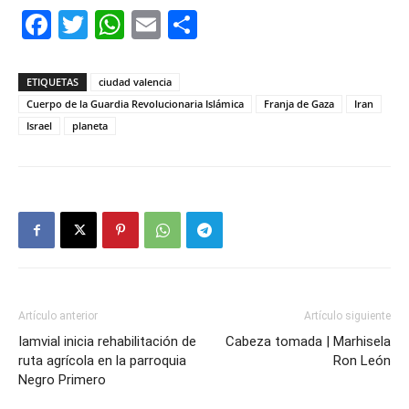
Facebook
Twitter
WhatsApp
Email
Compartir
ETIQUETAS
ciudad valencia
Cuerpo de la Guardia Revolucionaria Islámica
Franja de Gaza
Iran
Israel
planeta
Artículo anterior
Artículo siguiente
Iamvial inicia rehabilitación de
Cabeza tomada | Marhisela
ruta agrícola en la parroquia
Ron León
Negro Primero