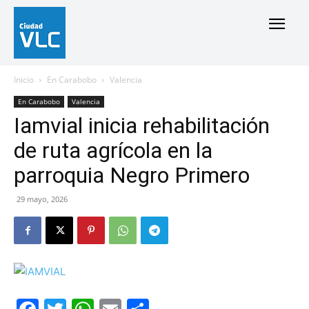
Inicio
En Carabobo
Valencia
En Carabobo
Valencia
Iamvial inicia rehabilitación
de ruta agrícola en la
parroquia Negro Primero
29 mayo, 2026