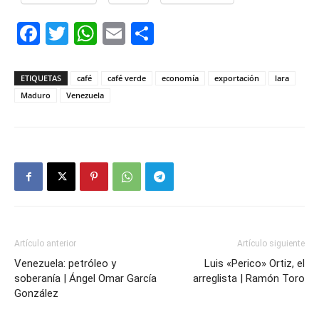
Facebook
Twitter
WhatsApp
Email
Compartir
ETIQUETAS
café
café verde
economía
exportación
lara
Maduro
Venezuela
Artículo anterior
Artículo siguiente
Venezuela: petróleo y
Luis «Perico» Ortiz, el
soberanía | Ángel Omar García
arreglista | Ramón Toro
González