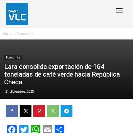
Inicio
Economía
Economía
Lara consolida exportación de 164
toneladas de café verde hacia República
Checa
21 diciembre, 2025
Facebook
Twitter
WhatsApp
Email
Compartir