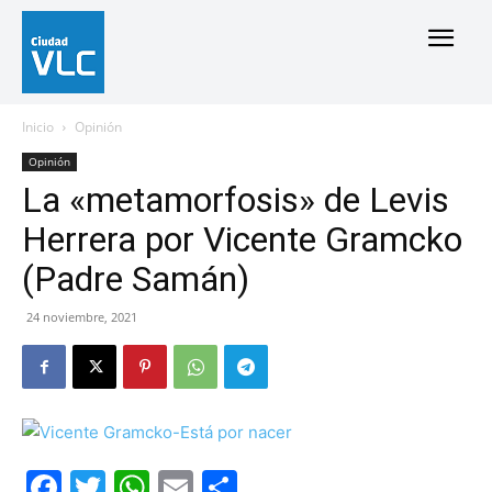
Inicio
Opinión
Opinión
La «metamorfosis» de Levis
Herrera por Vicente Gramcko
(Padre Samán)
24 noviembre, 2021
Facebook
Twitter
WhatsApp
Email
Compartir