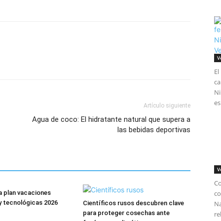
V
El
ca
Ni
es
Artículo siguiente
Agua de coco: El hidratante natural que supera a
las bebidas deportivas
V
Co
ia plan vacaciones
co
 y tecnológicas 2026
Científicos rusos descubren clave
Na
para proteger cosechas ante
re