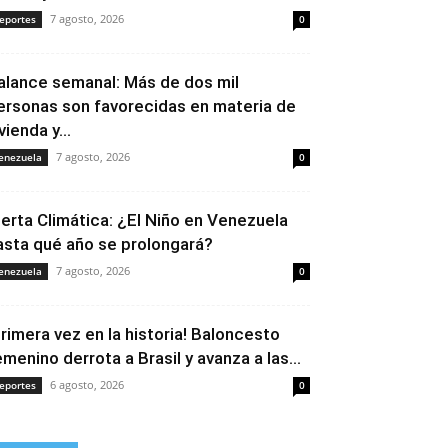
7 agosto, 2026
eportes
0
alance semanal: Más de dos mil
ersonas son favorecidas en materia de
vienda y...
7 agosto, 2026
enezuela
0
lerta Climática: ¿El Niño en Venezuela
asta qué año se prolongará?
7 agosto, 2026
enezuela
0
Primera vez en la historia! Baloncesto
emenino derrota a Brasil y avanza a las...
6 agosto, 2026
eportes
0