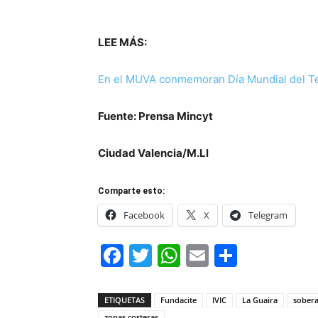
LEE MÁS:
En el MUVA conmemoran Día Mundial del T
Fuente: Prensa Mincyt
Ciudad Valencia/M.Ll
Comparte esto:
Facebook
X
Telegram
Facebook
Twitter
WhatsApp
Email
Compar
ETIQUETAS
Fundacite
IVIC
La Guaira
sobera
zonas costeras