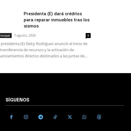
Presidenta (E) dará créditos
para reparar inmuebles tras los
sismos
7 agosto, 2026
rincipal
0
 presidenta (E) Delcy Rodríguez anunció el inicio de
 transferencia de recursos y la activación de
nanciamientos directos destinados a las juntas de...
SÍGUENOS