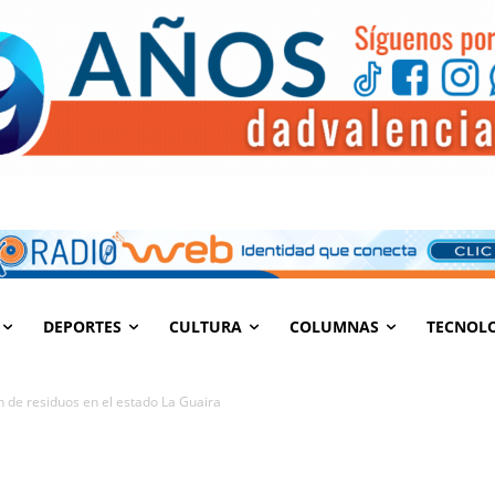
DEPORTES
CULTURA
COLUMNAS
TECNOL
n de residuos en el estado La Guaira