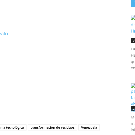
eatro
V
La
Ha
qu
en
tir
V
Má
ma
nía tecnológica
transformación de residuos
Venezuela
in