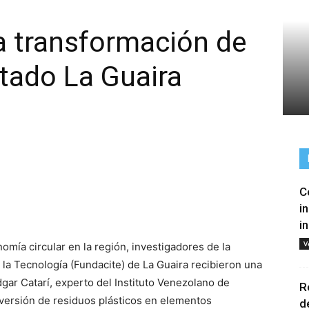
a transformación de
stado La Guaira
C
tir
i
i
V
omía circular en la región, investigadores de la
 la Tecnología (Fundacite) de La Guaira recibieron una
dgar Catarí, experto del Instituto Venezolano de
R
nversión de residuos plásticos en elementos
d