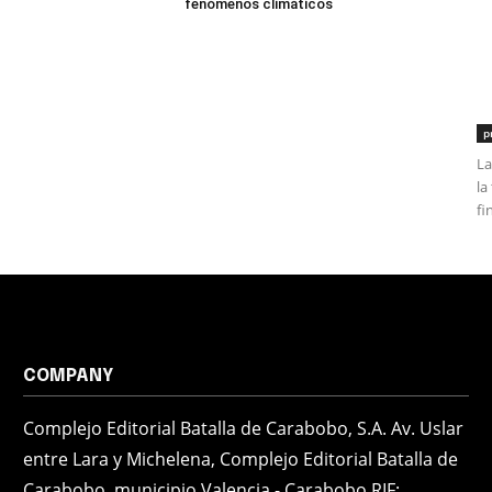
fenómenos climáticos
p
La
la
fi
COMPANY
Complejo Editorial Batalla de Carabobo, S.A. Av. Uslar
entre Lara y Michelena, Complejo Editorial Batalla de
Carabobo, municipio Valencia - Carabobo RIF: