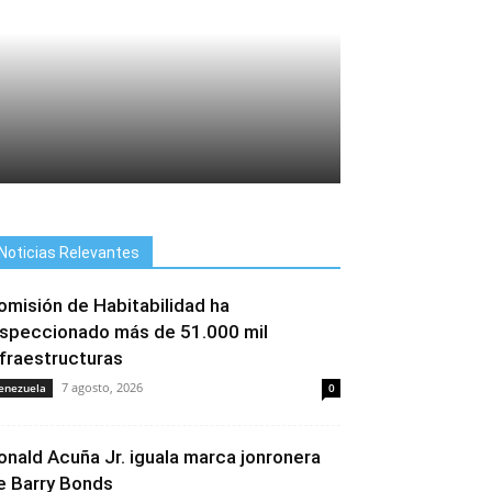
Noticias Relevantes
omisión de Habitabilidad ha
nspeccionado más de 51.000 mil
nfraestructuras
7 agosto, 2026
enezuela
0
onald Acuña Jr. iguala marca jonronera
e Barry Bonds