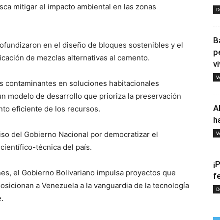
busca mitigar el impacto ambiental en las zonas
D
B
profundizaron en el diseño de bloques sostenibles y el
p
icación de mezclas alternativas al cemento.
vi
V
s contaminantes en soluciones habitacionales
n modelo de desarrollo que prioriza la preservación
A
to eficiente de los recursos.
h
so del Gobierno Nacional por democratizar el
V
ientífico-técnica del país.
¡
ones, el Gobierno Bolivariano impulsa proyectos que
f
osicionan a Venezuela a la vanguardia de la tecnología
D
.