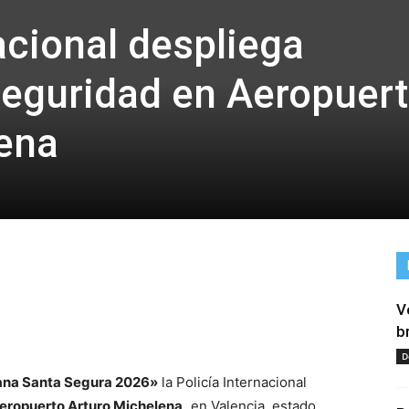
acional despliega
seguridad en Aeropuer
ena
V
tir
b
D
na Santa Segura 2026»
la Policía Internacional
eropuerto Arturo Michelena,
en Valencia, estado