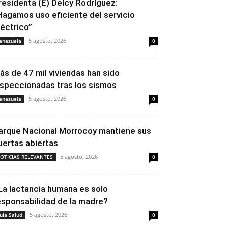
residenta (E) Delcy Rodríguez:
Hagamos uso eficiente del servicio
léctrico”
5 agosto, 2026
enezuela
0
ás de 47 mil viviendas han sido
nspeccionadas tras los sismos
5 agosto, 2026
enezuela
0
arque Nacional Morrocoy mantiene sus
uertas abiertas
5 agosto, 2026
OTICIAS RELEVANTES
0
La lactancia humana es solo
esponsabilidad de la madre?
5 agosto, 2026
uía Salud
0