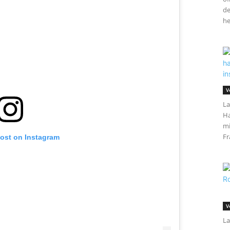
de
he
V
La
Ha
mi
Fr
post on Instagram
V
La