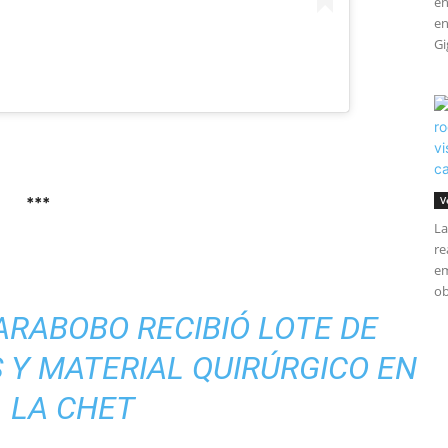
en
en
Gi
***
V
La
re
em
ob
ARABOBO RECIBIÓ LOTE DE
 Y MATERIAL QUIRÚRGICO EN
LA CHET