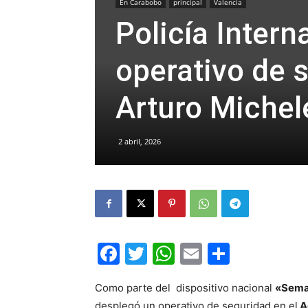
En Carabobo
principal
Valencia
Policía Intern
operativo de 
Arturo Michel
2 abril, 2026
Facebook
Twitter
WhatsApp
Email
Compar
Como parte del dispositivo nacional
«Sema
desplegó un operativo de seguridad en el
A