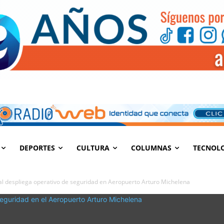
DEPORTES
CULTURA
COLUMNAS
TECNOL
nal despliega operativo de seguridad en Aeropuerto Arturo Michelena