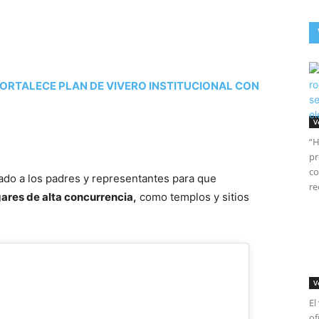
ORTALECE PLAN DE VIVERO INSTITUCIONAL CON
V
“H
pr
co
mado a los padres y representantes para que
re
ares de alta concurrencia,
como templos y sitios
V
El
of