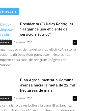
Venezuela
Presidenta (E) Delcy Rodríguez:
“Hagamos uso eficiente del
servicio eléctrico”
5 agosto, 2026
enezuela
0
agamos uso eficiente del servicio eléctrico”, instó la
esidenta (E) Delcy Rodríguez, este miércoles tras
mpartir en su canal de Telegram imágenes del
corrido...
Plan Agroalimentario Comunal
avanza hacia la meta de 22 mil
hectáreas de maíz
5 agosto, 2026
enezuela
0
 viceministro de Agricultura Urbana, Elías Sánchez,
reció un balance del Plan Agroalimentario Comunal,