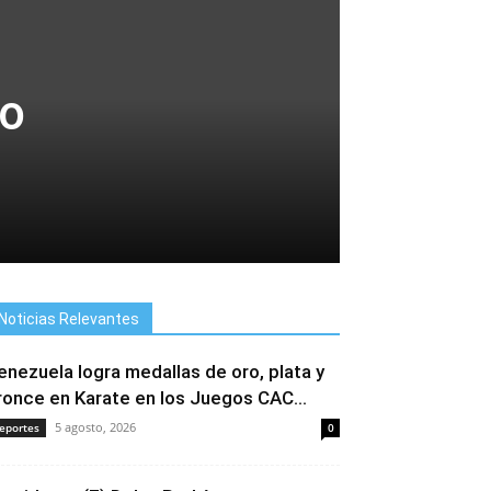
to
Noticias Relevantes
enezuela logra medallas de oro, plata y
ronce en Karate en los Juegos CAC...
5 agosto, 2026
eportes
0