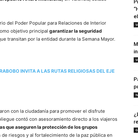
P
“
e
io del Poder Popular para Relaciones de Interior
V
 como objetivo principal
garantizar la seguridad
ue transitan por la entidad durante la Semana Mayor.
M
i
V
RABOBO INVITA A LAS RUTAS RELIGIOSAS DEL EJE
P
p
N
aron con la ciudadanía para promover el disfrute
¿
liegue contó con asesoramiento directo a los viajeros
r
s que aseguren la protección de los grupos
G
de riesgos y al fortalecimiento de la paz pública en