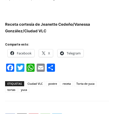
Receta cortesía de Jeanette Cedeño/Vanessa
González/Ciudad VLC
Comparte esto:
Facebook
X
Telegram
Facebook
Twitter
WhatsApp
Email
Compartir
ETIQUETAS
Ciudad VLC
postre
receta
Torta de yuca
tortas
yuca