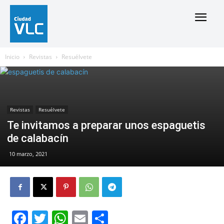
Inicio
Revistas
Resuélvete
Revistas
Resuélvete
Te invitamos a preparar unos espaguetis
de calabacín
10 marzo, 2021
Facebook
Twitter
WhatsApp
Email
Compartir