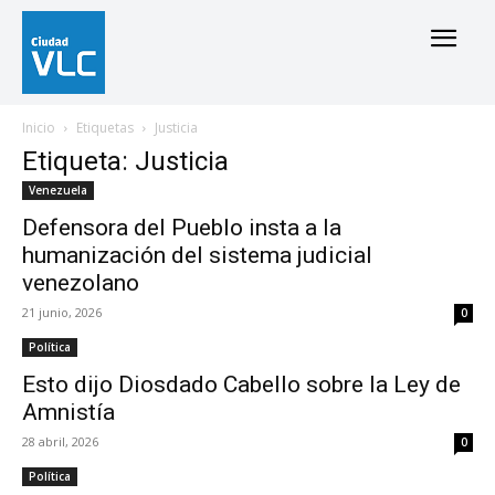
Inicio
Etiquetas
Justicia
Etiqueta: Justicia
Venezuela
Defensora del Pueblo insta a la
humanización del sistema judicial
venezolano
21 junio, 2026
0
Política
Esto dijo Diosdado Cabello sobre la Ley de
Amnistía
28 abril, 2026
0
Política