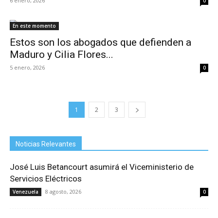
6 enero, 2026
0
En este momento
Estos son los abogados que defienden a
Maduro y Cilia Flores...
5 enero, 2026
0
1
2
3
Noticias Relevantes
José Luis Betancourt asumirá el Viceministerio de
Servicios Eléctricos
8 agosto, 2026
Venezuela
0