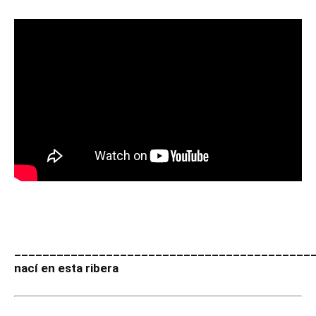
__________________________________________
nací en esta ribera