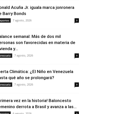
onald Acuña Jr. iguala marca jonronera
e Barry Bonds
7 agosto, 2026
eportes
0
alance semanal: Más de dos mil
ersonas son favorecidas en materia de
vienda y...
7 agosto, 2026
enezuela
0
lerta Climática: ¿El Niño en Venezuela
asta qué año se prolongará?
7 agosto, 2026
enezuela
0
Primera vez en la historia! Baloncesto
emenino derrota a Brasil y avanza a las...
6 agosto, 2026
eportes
0