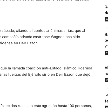
R
d
D
 sábado, citando a fuentes anónimas sirias, que al
B
la compañía privada castrense Wagner, han sido
p
nidense en Deir Ezzor.
vi
V
A
que la llamada coalición anti-Estado Islámico, liderada
h
las fuerzas del Ejército sirio en Deir Ezzor, que dejó
V
¡
f
os fallecidos rusos en esta agresión hasta 100 personas,
D