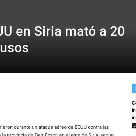
U en Siria mató a 20
rusos
C
tir
i
i
V
rieron durante un ataque aéreo de EEUU contra las
n la provincia de Deir Ezzor, en el este de Siria, según