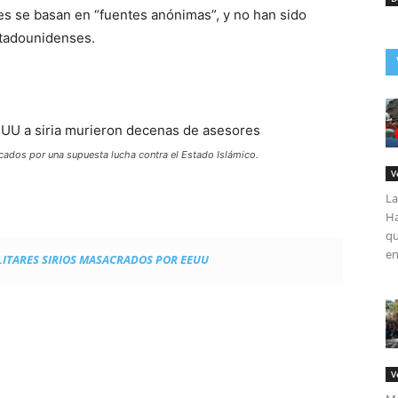
s se basan en “fuentes anónimas”, y no han sido
stadounidenses.
icados por una supuesta lucha contra el Estado Islámico.
V
La
Ha
qu
en
LITARES SIRIOS MASACRADOS POR EEUU
V