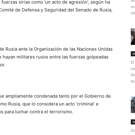
Má
 fuerzas sirias como ‘un acto de agresión’, según ha
ma
 Comité de Defensa y Seguridad del Senado de Rusia,
in
e Rusia ante la Organización de las Naciones Unidas
V
e hayan militares rusos entre las fuerzas golpeadas
El
or.
ca
Ni
es
fue ampliamente condenada tanto por el Gobierno de
omo Rusia, que lo considera un acto ‘criminal’ e
s para luchar contra el terrorismo.
V
Co