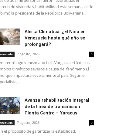
s de dos mil personas fueron favorecidas en
teria de vivienda y habitabilidad esta semana, así lo
formó la presidenta de la República Bolivariana...
Alerta Climática: ¿El Niño en
Venezuela hasta qué año se
prolongará?
7 agosto, 2026
enezuela
0
 meteorólogo venezolano Luis Vargas alertó de los
mbios climáticos severos a causa del fenómeno El
ño que impactará severamente al país. Según el
pecialista,...
Avanza rehabilitación integral
de la línea de transmisión
Planta Centro – Yaracuy
7 agosto, 2026
enezuela
0
n el propósito de garantizar la estabilidad,