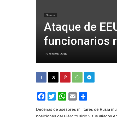
Planeta
Ataque de EEU
funcionarios 
10 febrero, 2018
Facebook
Twitter
WhatsApp
Email
Compar
Decenas de asesores militares de Rusia mu
posiciones del Ejército sirio y sus aliados e