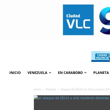
INICIO
VENEZUELA
EN CARABOBO
PLANETA
Inicio
Planeta
Ataque de EEUU en Siria mató a 20 