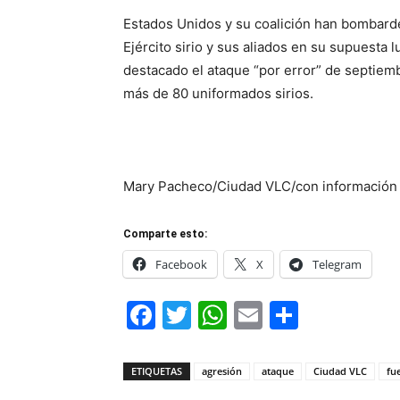
Estados Unidos y su coalición han bombard
Ejército sirio y sus aliados en su supuesta 
destacado el ataque “por error” de septiem
más de 80 uniformados sirios.
Mary Pacheco/Ciudad VLC/con informació
Comparte esto:
Facebook
X
Telegram
Facebook
Twitter
WhatsApp
Email
Compar
ETIQUETAS
agresión
ataque
Ciudad VLC
fu