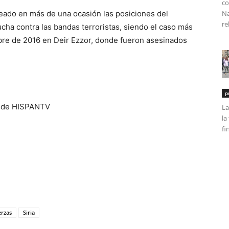
co
eado en más de una ocasión las posiciones del
Na
re
lucha contra las bandas terroristas, siendo el caso más
bre de 2016 en Deir Ezzor, donde fueron asesinados
p
n de HISPANTV
La
la
fi
tir
erzas
Siria