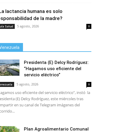
La lactancia humana es solo
esponsabilidad de la madre?
5 agosto, 2026
uía Salud
0
Venezuela
Presidenta (E) Delcy Rodríguez:
“Hagamos uso eficiente del
servicio eléctrico”
5 agosto, 2026
enezuela
0
agamos uso eficiente del servicio eléctrico”, instó la
esidenta (E) Delcy Rodríguez, este miércoles tras
mpartir en su canal de Telegram imágenes del
corrido...
Plan Agroalimentario Comunal