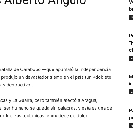
s Alberto Angulo
V
b
D
P
“
e
tir
V
a Batalla de Carabobo —que apuntaló la independencia
M
 produjo un devastador sismo en el país (un «doblete
i
 y destructivo).
V
cas y La Guaira, pero también afectó a Aragua,
l ser humano se queda sin palabras, y esta es una de
P
 por fuerzas tectónicas, enmudece de dolor.
p
N