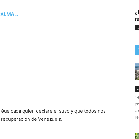
¿
 PALMA…
r
G
V
“H
pr
co
Que cada quien declare el suyo y que todos nos
re
 recuperación de Venezuela.