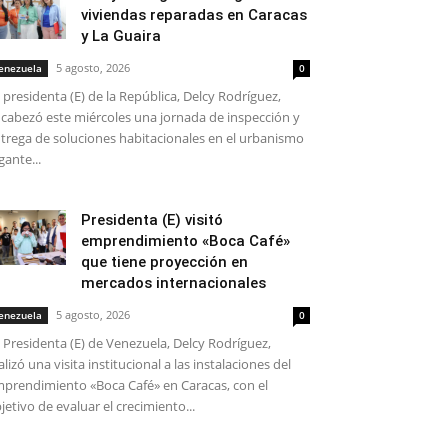
viviendas reparadas en Caracas
y La Guaira
5 agosto, 2026
enezuela
0
 presidenta (E) de la República, Delcy Rodríguez,
cabezó este miércoles una jornada de inspección y
trega de soluciones habitacionales en el urbanismo
gante...
Presidenta (E) visitó
emprendimiento «Boca Café»
que tiene proyección en
mercados internacionales
5 agosto, 2026
enezuela
0
 Presidenta (E) de Venezuela, Delcy Rodríguez,
alizó una visita institucional a las instalaciones del
prendimiento «Boca Café» en Caracas, con el
jetivo de evaluar el crecimiento...