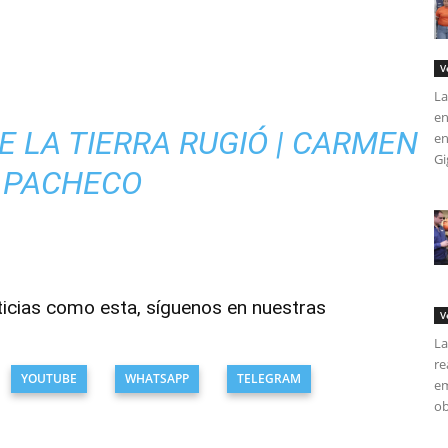
V
La
en
 LA TIERRA RUGIÓ | CARMEN
en
Gi
PACHECO
ticias como esta, síguenos en nuestras
V
La
re
YOUTUBE
WHATSAPP
TELEGRAM
em
ob