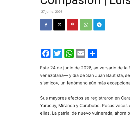
Compasión | Lui
27 junio, 2026
Facebook
Twitter
WhatsApp
Email
Compar
Este 24 de junio de 2026, aniversario de l
venezolana— y día de San Juan Bautista, se
sísmico», un fenómeno aún más excepcional
Sus mayores efectos se registraron en Cara
Yaracuy, Miranda y Carabobo. Pocas veces e
ellas. La patria, de nuevo vulnerada, ahora