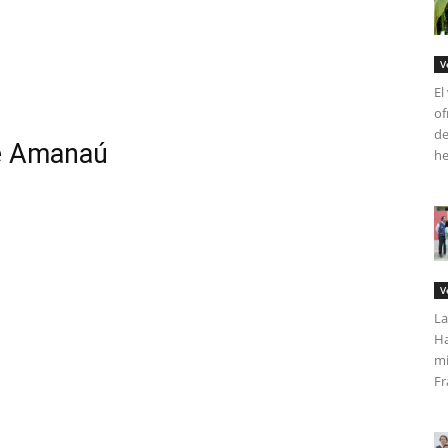
V
El
of
de
de Amanaú
he
V
La
Ha
mi
Fr