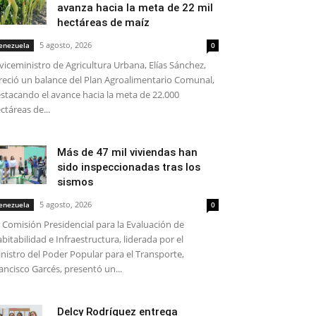
avanza hacia la meta de 22 mil
hectáreas de maíz
5 agosto, 2026
enezuela
0
 viceministro de Agricultura Urbana, Elías Sánchez,
reció un balance del Plan Agroalimentario Comunal,
stacando el avance hacia la meta de 22.000
ctáreas de...
Más de 47 mil viviendas han
sido inspeccionadas tras los
sismos
5 agosto, 2026
enezuela
0
 Comisión Presidencial para la Evaluación de
bitabilidad e Infraestructura, liderada por el
nistro del Poder Popular para el Transporte,
ancisco Garcés, presentó un...
Delcy Rodríguez entrega