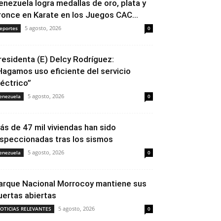
enezuela logra medallas de oro, plata y
ronce en Karate en los Juegos CAC...
5 agosto, 2026
eportes
0
residenta (E) Delcy Rodríguez:
Hagamos uso eficiente del servicio
léctrico”
5 agosto, 2026
enezuela
0
ás de 47 mil viviendas han sido
nspeccionadas tras los sismos
5 agosto, 2026
enezuela
0
arque Nacional Morrocoy mantiene sus
uertas abiertas
5 agosto, 2026
OTICIAS RELEVANTES
0