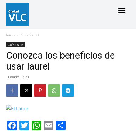
Inicio
Guía Salud
Guía Salud
Conozca los beneficios de
usar laurel
4 marzo, 2024
Facebook
Twitter
WhatsApp
Email
Compartir