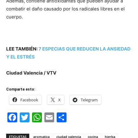
Además, contiene antioxidantes que pueden ayudar a
combatir el daño causado por los radicales libres en el
cuerpo.
LEE TAMBIÉN:
7 ESPECIAS QUE REDUCEN LA ANSIEDAD
Y EL ESTRÉS
Ciudad Valencia / VTV
Comparte esto:
Facebook
X
Telegram
Facebook
Twitter
WhatsApp
Email
Compartir
ETIQUETAS
aromatica
ciudad valencia
cocina
hierba