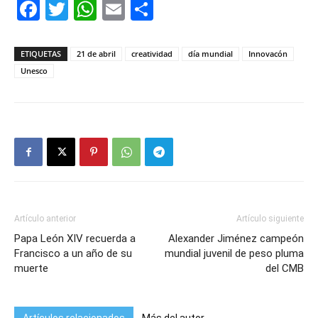
Facebook
Twitter
WhatsApp
Email
Compartir
ETIQUETAS
21 de abril
creatividad
día mundial
Innovacón
Unesco
Artículo anterior
Artículo siguiente
Papa León XIV recuerda a
Alexander Jiménez campeón
Francisco a un año de su
mundial juvenil de peso pluma
muerte
del CMB