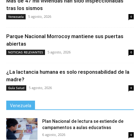
Más de 47 mil viviendas han sido inspeccionadas
tras los sismos
5 agosto, 2026
Venezuela
0
Parque Nacional Morrocoy mantiene sus puertas
abiertas
5 agosto, 2026
NOTICIAS RELEVANTES
0
¿La lactancia humana es solo responsabilidad de la
madre?
5 agosto, 2026
Guía Salud
0
Venezuela
Plan Nacional de lectura se extiende de
campamentos a aulas educativas
6 agosto, 2026
0