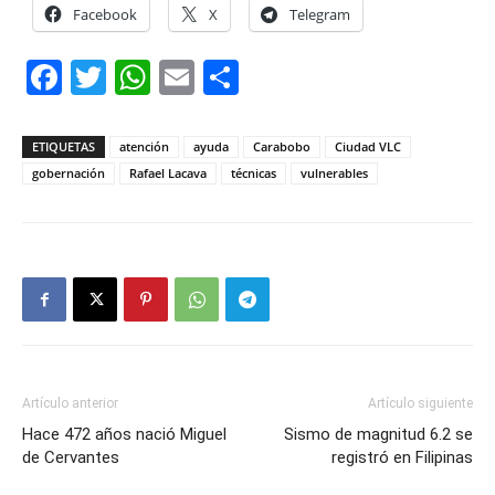
Facebook
X
Telegram
Facebook
Twitter
WhatsApp
Email
Compartir
ETIQUETAS
atención
ayuda
Carabobo
Ciudad VLC
gobernación
Rafael Lacava
técnicas
vulnerables
Artículo anterior
Artículo siguiente
Hace 472 años nació Miguel
Sismo de magnitud 6.2 se
de Cervantes
registró en Filipinas