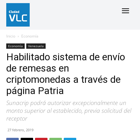
Inicio
Economía
Economía
Venezuela
Habilitado sistema de envío
de remesas en
criptomonedas a través de
página Patria
Sunacrip podrá autorizar excepcionalmente un
monto superior al establecido, previa solicitud del
receptor
27 febrero, 2019