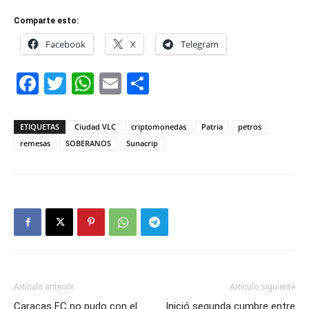
Comparte esto:
Facebook
X
Telegram
Facebook
Twitter
WhatsApp
Email
Compartir
ETIQUETAS
Ciudad VLC
criptomonedas
Patria
petros
remesas
SOBERANOS
Sunacrip
Artículo anterior
Artículo siguiente
Caracas FC no pudo con el
Inició segunda cumbre entre