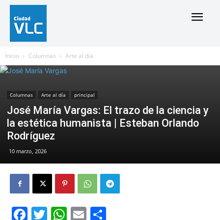
Inicio
Columnas
Arte al día
Columnas
Arte al día
principal
José María Vargas: El trazo de la ciencia y
la estética humanista | Esteban Orlando
Rodríguez
10 marzo, 2026
Facebook
Twitter
WhatsApp
Email
Compartir