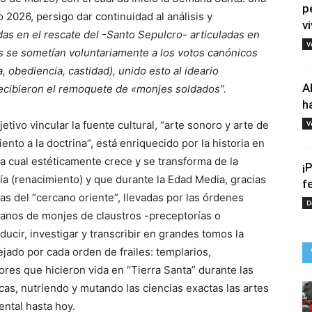
p
 2026, persigo dar continuidad al análisis y
vi
das en el rescate del -Santo Sepulcro- articuladas en
V
 se sometían voluntariamente a los votos canónicos
, obediencia, castidad), unido esto al ideario
A
 recibieron el remoquete de «monjes soldados”.
h
etivo vincular la fuente cultural, “arte sonoro y arte de
V
iento a la doctrina”, está enriquecido por la historia en
la cual estéticamente crece y se transforma de la
¡
nía (renacimiento) y que durante la Edad Media, gracias
f
ras del “cercano oriente”, llevadas por las órdenes
D
manos de monjes de claustros -preceptorías o
ucir, investigar y transcribir en grandes tomos la
jado por cada orden de frailes: templarios,
res que hicieron vida en “Tierra Santa” durante las
as, nutriendo y mutando las ciencias exactas las artes
ntal hasta hoy.