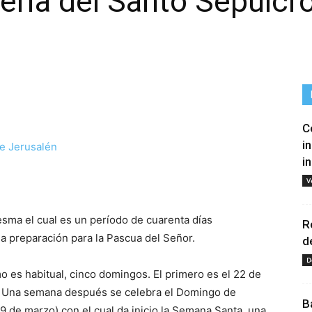
ería del Santo Sepulcro
C
i
i
tir
V
esma el cual es un período de cuarenta días
R
a preparación para la Pascua del Señor.
d
D
 es habitual, cinco domingos. El primero es el 22 de
zo. Una semana después se celebra el Domingo de
B
 de marzo) con el cual da inicio la Semana Santa. una