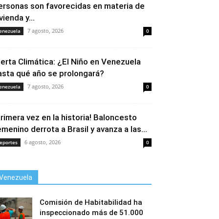
ersonas son favorecidas en materia de
vienda y...
7 agosto, 2026
enezuela
0
lerta Climática: ¿El Niño en Venezuela
asta qué año se prolongará?
7 agosto, 2026
enezuela
0
Primera vez en la historia! Baloncesto
emenino derrota a Brasil y avanza a las...
6 agosto, 2026
eportes
0
Venezuela
Comisión de Habitabilidad ha
inspeccionado más de 51.000