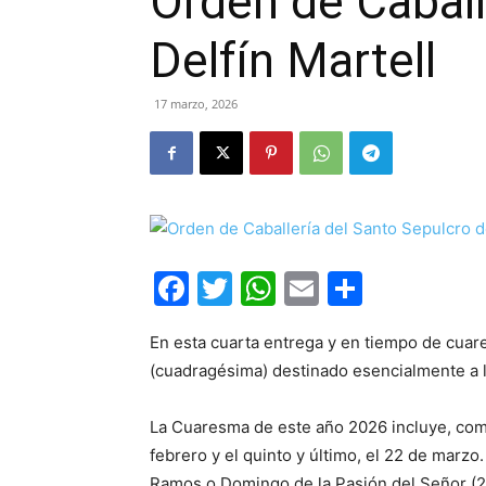
Orden de Caball
Delfín Martell
17 marzo, 2026
Facebook
Twitter
WhatsApp
Email
Compar
En esta cuarta entrega y en tiempo de cuar
(cuadragésima) destinado esencialmente a l
La Cuaresma de este año 2026 incluye, como
febrero y el quinto y último, el 22 de mar
Ramos o Domingo de la Pasión del Señor (29