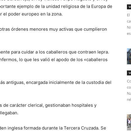
ortante ejemplo de la unidad religiosa de la Europa de
V
r el poder europeo en la zona.
El
ca
Ni
 otras órdenes menores muy activas que cumplieron
es
nte para cuidar a los caballeros que contraen lepra.
ermos, lo que les valió el apodo de los «caballeros
V
Co
s antiguas, encargada inicialmente de la custodia del
co
Na
re
de carácter clerical, gestionaban hospitales y
llegaban.
en inglesa formada durante la Tercera Cruzada. Se