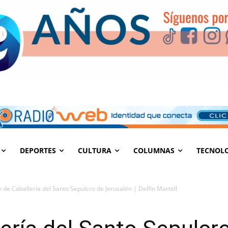
DEPORTES
CULTURA
COLUMNAS
TECNOL
 de Caballería del Santo Sepulcro de Jerusalén | Delfín Martell