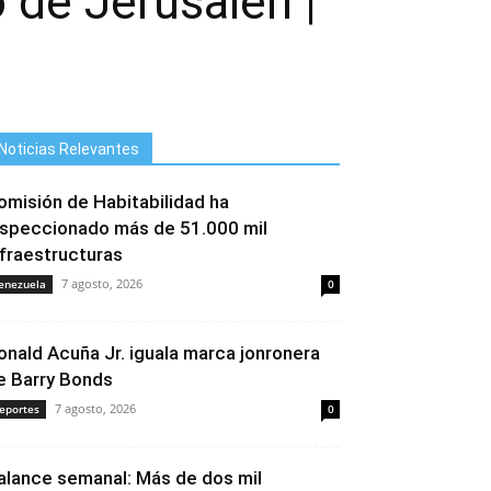
 de Jerusalén |
Noticias Relevantes
omisión de Habitabilidad ha
nspeccionado más de 51.000 mil
nfraestructuras
7 agosto, 2026
enezuela
0
onald Acuña Jr. iguala marca jonronera
e Barry Bonds
7 agosto, 2026
eportes
0
alance semanal: Más de dos mil