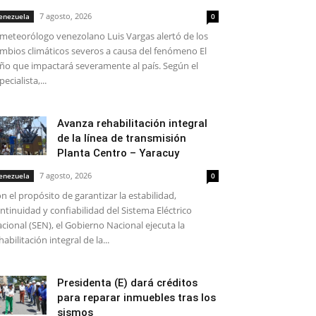
7 agosto, 2026
enezuela
0
 meteorólogo venezolano Luis Vargas alertó de los
mbios climáticos severos a causa del fenómeno El
ño que impactará severamente al país. Según el
pecialista,...
Avanza rehabilitación integral
de la línea de transmisión
Planta Centro – Yaracuy
7 agosto, 2026
enezuela
0
n el propósito de garantizar la estabilidad,
ntinuidad y confiabilidad del Sistema Eléctrico
cional (SEN), el Gobierno Nacional ejecuta la
habilitación integral de la...
Presidenta (E) dará créditos
para reparar inmuebles tras los
sismos