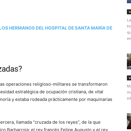
V
La
Ha
LOS HERMANOS DEL HOSPITAL DE SANTA MARÍA DE
qu
en
zadas?
V
tas operaciones religioso-militares se transformaron
Má
esidad estratégica de ocupación cristiana, de vital
ma
in
inoría y estaba rodeada prácticamente por maquinarias
ercera, llamada “cruzada de los reyes”, de la que
o Barbarroja; el rey francés Felipe Augusto y el rey