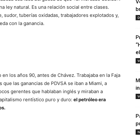
V
a ley natural. Es una relación social entre clases.
b
, sudor, tuberías oxidadas, trabajadores explotados y,
D
eda con la ganancia.
P
“
e
V
 en los años 90, antes de Chávez. Trabajaba en la Faja
M
as que las ganancias de PDVSA se iban a Miami, a
i
ocos gerentes que hablaban inglés y miraban a
V
pitalismo rentístico puro y duro:
el petróleo era
os.
P
p
N