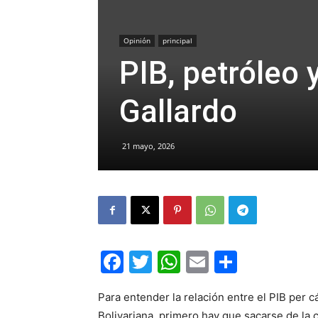
Opinión
principal
PIB, petróleo 
Gallardo
21 mayo, 2026
Facebook
Twitter
WhatsApp
Email
Compar
Para entender la relación entre el PIB per c
Bolivariana, primero hay que sacarse de la