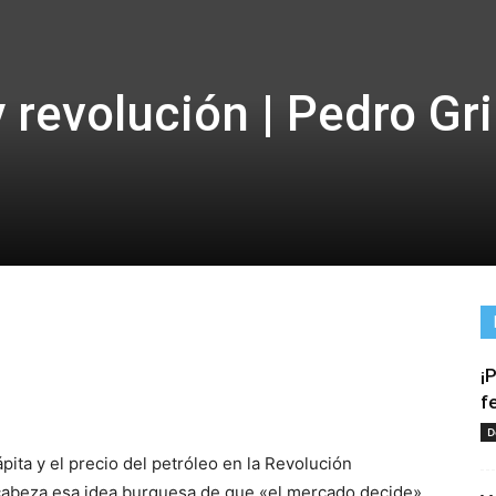
y revolución | Pedro G
¡
tir
f
D
ápita y el precio del petróleo en la Revolución
 cabeza esa idea burguesa de que «el mercado decide».