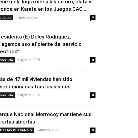
enezuela logra medallas de oro, plata y
ronce en Karate en los Juegos CAC...
5 agosto, 2026
eportes
0
residenta (E) Delcy Rodríguez:
Hagamos uso eficiente del servicio
léctrico”
5 agosto, 2026
enezuela
0
ás de 47 mil viviendas han sido
nspeccionadas tras los sismos
5 agosto, 2026
enezuela
0
arque Nacional Morrocoy mantiene sus
uertas abiertas
5 agosto, 2026
OTICIAS RELEVANTES
0