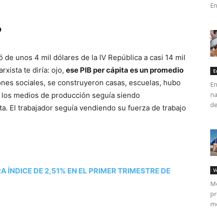
En
?
 de unos 4 mil dólares de la IV República a casi 14 mil
xista te diría: ojo,
ese PIB per cápita es un promedio
E
iones sociales, se construyeron casas, escuelas, hubo
En
na
e los medios de producción seguía siendo
de
ta. El trabajador seguía vendiendo su fuerza de trabajo
 ÍNDICE DE 2,51% EN EL PRIMER TRIMESTRE DE
V
Me
pr
me