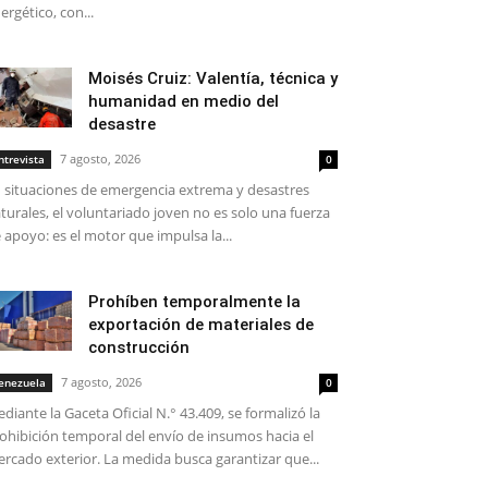
ergético, con...
Moisés Cruiz: Valentía, técnica y
humanidad en medio del
desastre
7 agosto, 2026
ntrevista
0
 situaciones de emergencia extrema y desastres
turales, el voluntariado joven no es solo una fuerza
 apoyo: es el motor que impulsa la...
Prohíben temporalmente la
exportación de materiales de
construcción
7 agosto, 2026
enezuela
0
diante la Gaceta Oficial N.° 43.409, se formalizó la
ohibición temporal del envío de insumos hacia el
rcado exterior. La medida busca garantizar que...