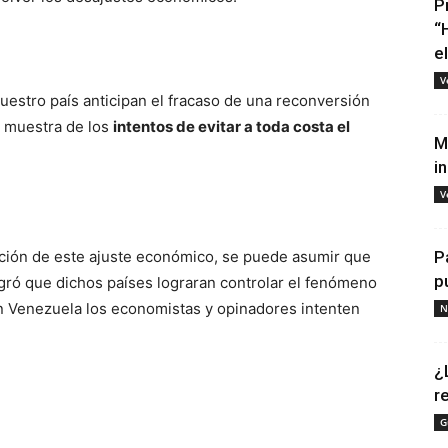
P
“
e
V
uestro país anticipan el fracaso de una reconversión
 muestra de los
intentos de evitar a toda costa el
M
i
V
cación de este ajuste económico, se puede asumir que
P
p
gró que dichos países lograran controlar el fenómeno
n Venezuela los economistas y opinadores intenten
N
¿
r
G