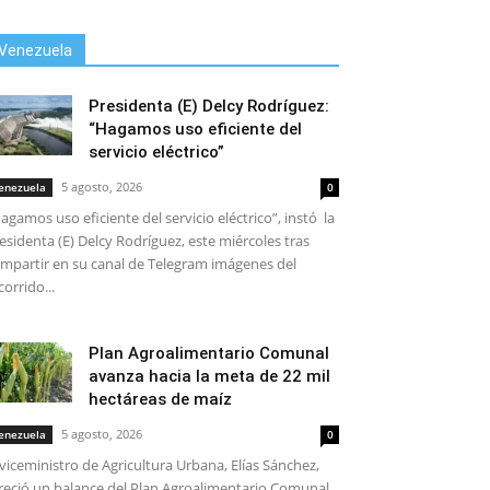
Venezuela
Presidenta (E) Delcy Rodríguez:
“Hagamos uso eficiente del
servicio eléctrico”
5 agosto, 2026
enezuela
0
agamos uso eficiente del servicio eléctrico”, instó la
esidenta (E) Delcy Rodríguez, este miércoles tras
mpartir en su canal de Telegram imágenes del
corrido...
Plan Agroalimentario Comunal
avanza hacia la meta de 22 mil
hectáreas de maíz
5 agosto, 2026
enezuela
0
 viceministro de Agricultura Urbana, Elías Sánchez,
reció un balance del Plan Agroalimentario Comunal,