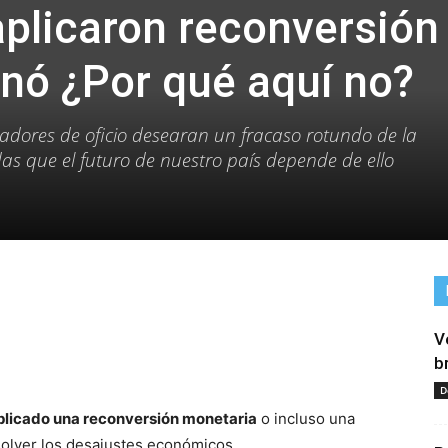
aplicaron reconversión
onó ¿Por qué aquí no?
adores de oficio desearan un fracaso rotundo de la
as que el futuro de nuestro país depende de ello
V
tir
b
D
plicado una reconversión monetaria
o incluso una
solver los desajustes económicos.