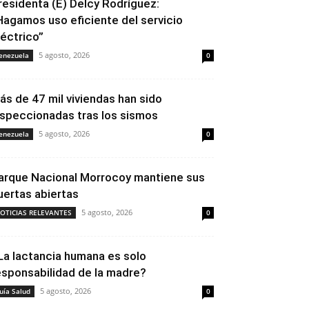
residenta (E) Delcy Rodríguez:
Hagamos uso eficiente del servicio
léctrico”
5 agosto, 2026
enezuela
0
ás de 47 mil viviendas han sido
nspeccionadas tras los sismos
5 agosto, 2026
enezuela
0
arque Nacional Morrocoy mantiene sus
uertas abiertas
5 agosto, 2026
OTICIAS RELEVANTES
0
La lactancia humana es solo
esponsabilidad de la madre?
5 agosto, 2026
uía Salud
0