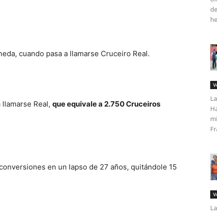
de
he
neda, cuando pasa a llamarse Cruceiro Real.
V
La
 llamarse Real,
que equivale a 2.750 Cruceiros
Ha
mi
Fr
 reconversiones en un lapso de 27 años, quitándole 15
V
La