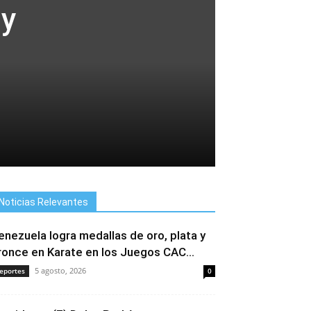
 y
Noticias Relevantes
enezuela logra medallas de oro, plata y
ronce en Karate en los Juegos CAC...
5 agosto, 2026
eportes
0