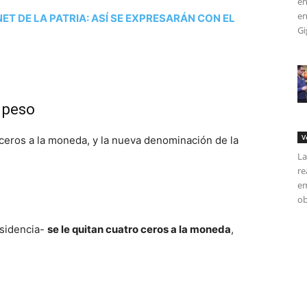
en
en
T DE LA PATRIA: ASÍ SE EXPRESARÁN CON EL
Gi
l peso
V
 ceros a la moneda, y la nueva denominación de la
La
re
em
ob
esidencia-
se le quitan cuatro ceros a la moneda
,