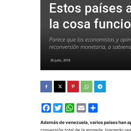
Estos países 
la cosa funci
Parece que los economistas y opin
reconversión monetaria, a sabiend
26 julio, 2018
Facebook
Twitter
WhatsApp
Email
Compar
Además de venezuela, varios países han a
conversión total de la moneda, logrando re