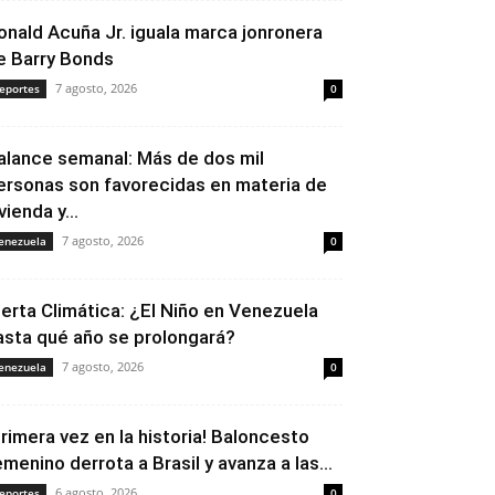
onald Acuña Jr. iguala marca jonronera
e Barry Bonds
7 agosto, 2026
eportes
0
alance semanal: Más de dos mil
ersonas son favorecidas en materia de
vienda y...
7 agosto, 2026
enezuela
0
lerta Climática: ¿El Niño en Venezuela
asta qué año se prolongará?
7 agosto, 2026
enezuela
0
Primera vez en la historia! Baloncesto
emenino derrota a Brasil y avanza a las...
6 agosto, 2026
eportes
0