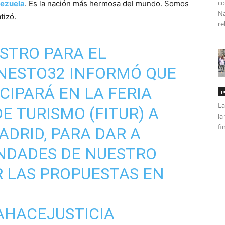
co
ezuela
. Es la nación más hermosa del mundo. Somos
Na
tizó.
re
ISTRO PARA EL
NESTO32
INFORMÓ QUE
CIPARÁ EN LA FERIA
p
La
E TURISMO (FITUR) A
la
fi
ADRID, PARA DAR A
NDADES DE NUESTRO
R LAS PROPUESTAS EN
AHACEJUSTICIA