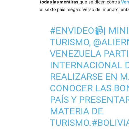
todas las mentiras
que se dicen contra
Ven
el sexto país mega diverso del mundo”, enfa
#ENVIDEO
📹| MIN
TURISMO,
@ALIER
VENEZUELA PARTI
INTERNACIONAL D
REALIZARSE EN M
CONOCER LAS BO
PAÍS Y PRESENTA
MATERIA DE
TURISMO.
#BOLIVI