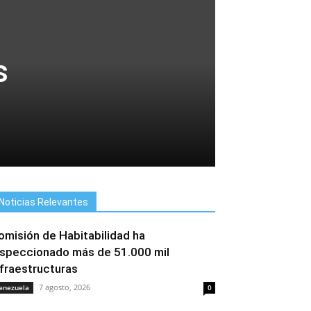
s
Noticias Relevantes
omisión de Habitabilidad ha
nspeccionado más de 51.000 mil
nfraestructuras
7 agosto, 2026
enezuela
0