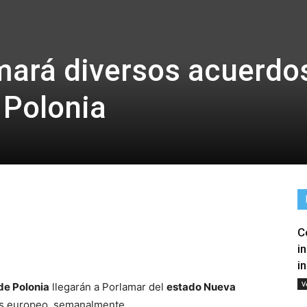
mará diversos acuerdo
 Polonia
C
tir
i
i
V
de Polonia
llegarán a Porlamar del
estado Nueva
aís europeo, semanalmente.