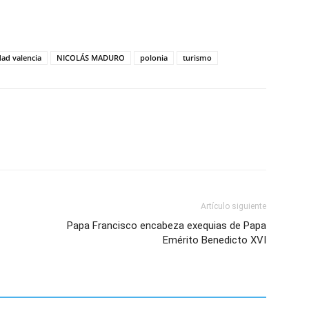
tir
dad valencia
NICOLÁS MADURO
polonia
turismo
Artículo siguiente
Papa Francisco encabeza exequias de Papa
Emérito Benedicto XVI