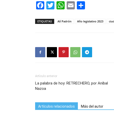
Facebook
Twitter
WhatsApp
Email
Compar
ETIQUETAS
Alí Padrón
Año legislativo 2023
ciu
Artículo anterior
La palabra de hoy: RETRECHERO, por Aníbal
Nazoa
Artículos relacionados
Más del autor