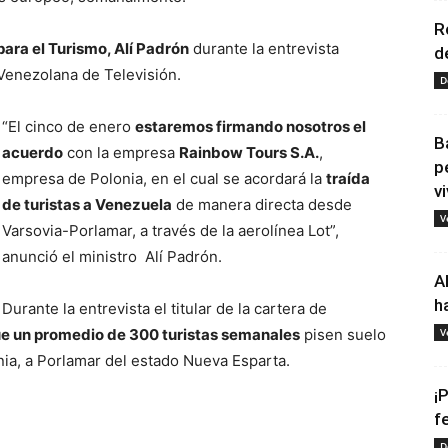
R
para el Turismo, Alí Padrón
durante la entrevista
d
Venezolana de Televisión.
D
“El cinco de enero
estaremos firmando nosotros el
B
acuerdo
con la empresa
Rainbow Tours S.A.
,
p
empresa de Polonia, en el cual se acordará la
traída
vi
de turistas a Venezuela
de manera directa desde
V
Varsovia-Porlamar, a través de la aerolínea Lot”,
anunció el ministro Alí Padrón.
A
h
Durante la entrevista el titular de la cartera de
que un promedio de 300 turistas semanales
pisen suelo
V
nia, a Porlamar del estado Nueva Esparta.
¡
f
D