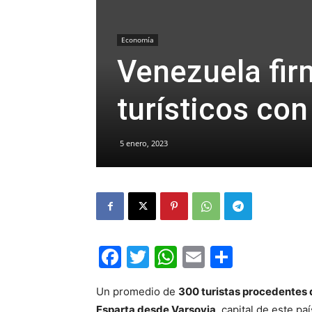
Economía
Venezuela fir
turísticos con
5 enero, 2023
Facebook
Twitter
WhatsApp
Email
Compar
Un promedio de
300 turistas procedentes 
Esparta desde Varsovia
, capital de este p