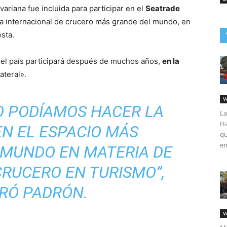
ariana fue incluida para participar en el
Seatrade
ria internacional de crucero más grande del mundo, en
sta.
del país participará después de muchos años,
en la
ateral».
V
O PODÍAMOS HACER LA
La
Ha
N EL ESPACIO MÁS
qu
en
 MUNDO EN MATERIA DE
RUCERO EN TURISMO”,
RÓ PADRÓN.
V