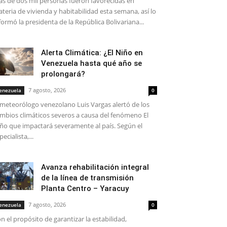
s de dos mil personas fueron favorecidas en
teria de vivienda y habitabilidad esta semana, así lo
formó la presidenta de la República Bolivariana...
Alerta Climática: ¿El Niño en
Venezuela hasta qué año se
prolongará?
7 agosto, 2026
enezuela
0
 meteorólogo venezolano Luis Vargas alertó de los
mbios climáticos severos a causa del fenómeno El
ño que impactará severamente al país. Según el
pecialista,...
Avanza rehabilitación integral
de la línea de transmisión
Planta Centro – Yaracuy
7 agosto, 2026
enezuela
0
n el propósito de garantizar la estabilidad,