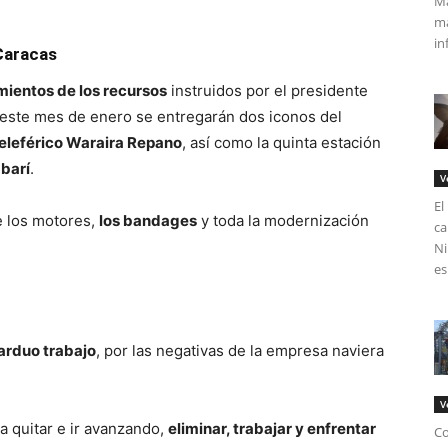
Má
ma
in
 Caracas
ientos de los recursos
instruidos por el presidente
 este mes de enero se entregarán dos iconos del
eleférico Waraira Repano
, así como la quinta estación
barí
.
V
El
e los motores,
los bandages
y toda la modernización
ca
Ni
es
 arduo trabajo
, por las negativas de la empresa naviera
V
a quitar e ir avanzando,
eliminar, trabajar y enfrentar
Co