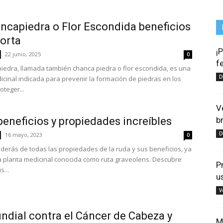
ncapiedra o Flor Escondida beneficios
orta
¡
22 junio, 2025
0
f
iedra, llamada también chanca piedra o flor escondida, es una
D
icinal indicada para prevenir la formación de piedras en los
oteger...
V
beneficios y propiedades increíbles
b
D
16 mayo, 2023
0
derás de todas las propiedades de la ruda y sus beneficios, ya
 planta medicinal conocida como ruta graveolens. Descubre
P
...
u
V
ndial contra el Cáncer de Cabeza y
M