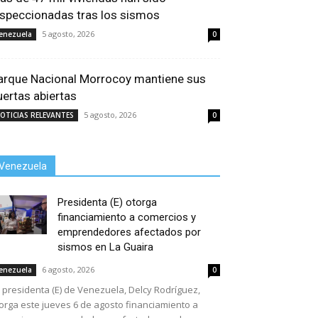
nspeccionadas tras los sismos
5 agosto, 2026
enezuela
0
arque Nacional Morrocoy mantiene sus
uertas abiertas
5 agosto, 2026
OTICIAS RELEVANTES
0
Venezuela
Presidenta (E) otorga
financiamiento a comercios y
emprendedores afectados por
sismos en La Guaira
6 agosto, 2026
enezuela
0
 presidenta (E) de Venezuela, Delcy Rodríguez,
orga este jueves 6 de agosto financiamiento a