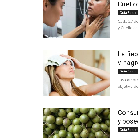
Cuello:
Guía Salud
Cada 27 de
y Cuello co
La fie
vinagr
Guía Salud
Las compre
objetivo de
Consum
y pose
Guía Salud