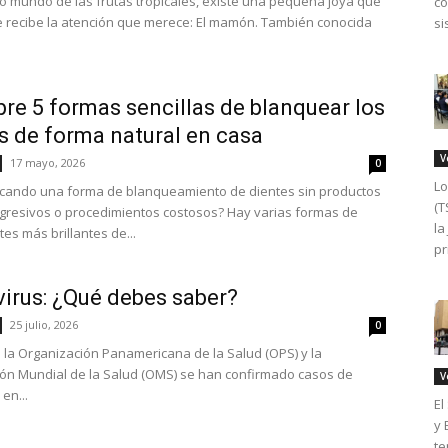
io mundo de las frutas tropicales, existe una pequeña joya que
co
 recibe la atención que merece: El mamón. También conocida
si
re 5 formas sencillas de blanquear los
s de forma natural en casa
V
17 mayo, 2026
0
Lo
cando una forma de blanqueamiento de dientes sin productos
(T
gresivos o procedimientos costosos? Hay varias formas de
la
tes más brillantes de...
pr
irus: ¿Qué debes saber?
25 julio, 2026
0
la Organización Panamericana de la Salud (OPS) y la
ón Mundial de la Salud (OMS) se han confirmado casos de
V
en...
El
y 
te