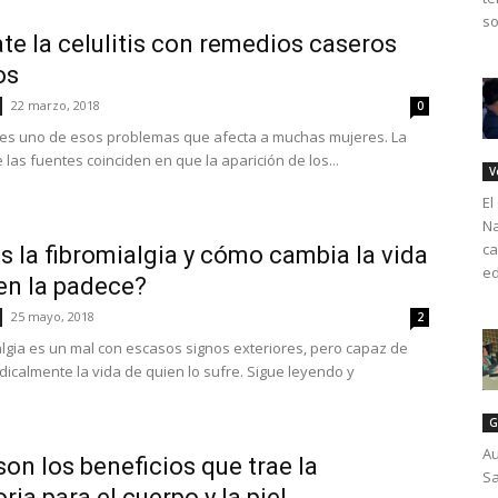
so
e la celulitis con remedios caseros
os
22 marzo, 2018
0
is es uno de esos problemas que afecta a muchas mujeres. La
las fuentes coinciden en que la aparición de los...
V
El
Na
ca
s la fibromialgia y cómo cambia la vida
ed
en la padece?
25 mayo, 2018
2
algia es un mal con escasos signos exteriores, pero capaz de
dicalmente la vida de quien lo sufre. Sigue leyendo y
.
G
Au
son los beneficios que trae la
Sa
ria para el cuerpo y la piel