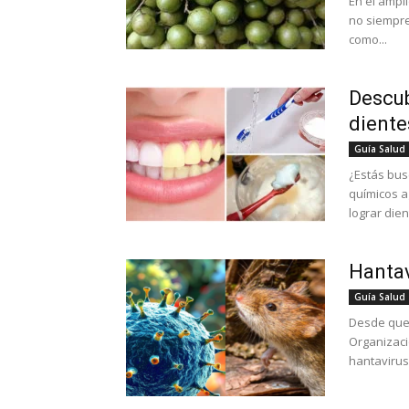
En el ampl
no siempre
como...
Descub
diente
Guía Salud
¿Estás bus
químicos a
lograr dien
Hantav
Guía Salud
Desde que 
Organizaci
hantavirus 