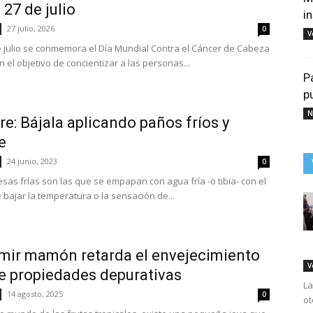
 27 de julio
i
27 julio, 2026
0
V
 julio se conmemora el Día Mundial Contra el Cáncer de Cabeza
n el objetivo de concientizar a las personas...
P
p
N
bre: Bájala aplicando paños fríos y
e
24 junio, 2023
0
sas frías son las que se empapan con agua fría -o tibia- con el
 bajar la temperatura o la sensación de...
ir mamón retarda el envejecimiento
V
e propiedades depurativas
La
14 agosto, 2025
0
ot