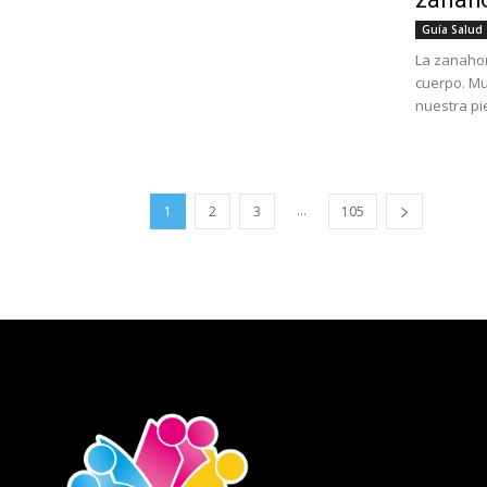
Guía Salud
La zanahor
cuerpo. Mu
nuestra piel
...
1
2
3
105