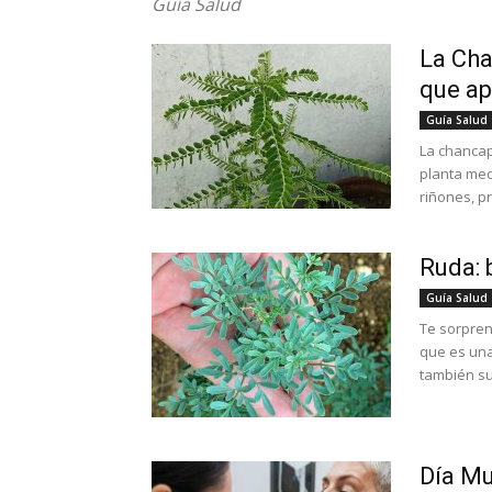
Guía Salud
La Cha
que ap
Guía Salud
La chancap
planta med
riñones, pr
Ruda: 
Guía Salud
Te sorpren
que es una
también sus
Día Mu