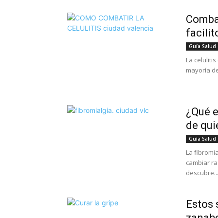
Combat
facilit
Guía Salud
La celulit
mayoría de 
¿Qué e
de qui
Guía Salud
La fibromi
cambiar ra
descubre..
Estos 
zanaho