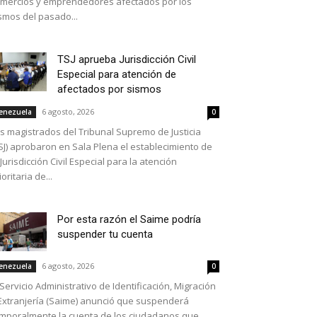
mercios y emprendedores afectados por los
smos del pasado...
TSJ aprueba Jurisdicción Civil
Especial para atención de
afectados por sismos
6 agosto, 2026
enezuela
0
s magistrados del Tribunal Supremo de Justicia
SJ) aprobaron en Sala Plena el establecimiento de
 Jurisdicción Civil Especial para la atención
ioritaria de...
Por esta razón el Saime podría
suspender tu cuenta
6 agosto, 2026
enezuela
0
 Servicio Administrativo de Identificación, Migración
Extranjería (Saime) anunció que suspenderá
mporalmente la cuenta de los ciudadanos que