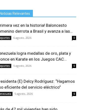
Noticias Relevantes
Primera vez en la historia! Baloncesto
emenino derrota a Brasil y avanza a las...
6 agosto, 2026
eportes
0
enezuela logra medallas de oro, plata y
ronce en Karate en los Juegos CAC...
5 agosto, 2026
eportes
0
residenta (E) Delcy Rodríguez: “Hagamos
so eficiente del servicio eléctrico”
5 agosto, 2026
enezuela
0
ás de 47 mil viviendas han sido