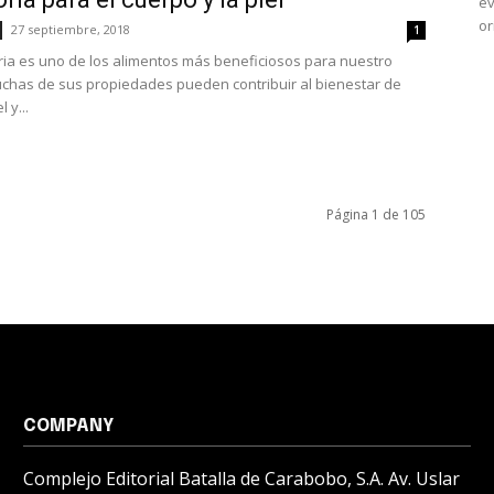
ev
or
27 septiembre, 2018
1
ia es uno de los alimentos más beneficiosos para nuestro
chas de sus propiedades pueden contribuir al bienestar de
 y...
Página 1 de 105
COMPANY
Complejo Editorial Batalla de Carabobo, S.A. Av. Uslar