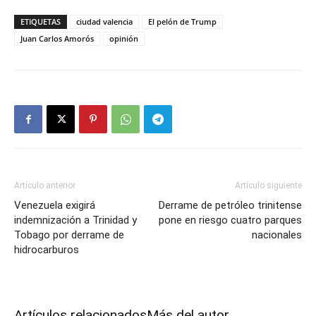
ETIQUETAS
ciudad valencia
El pelón de Trump
Juan Carlos Amorós
opinión
Artículo anterior
Artículo siguiente
Venezuela exigirá
Derrame de petróleo trinitense
indemnización a Trinidad y
pone en riesgo cuatro parques
Tobago por derrame de
nacionales
hidrocarburos
Artículos relacionados
Más del autor