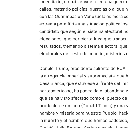
incendiado, un país envuelto en una guerra c
calles, matando policías, guardias o al que 
con las Guarimbas en Venezuela es mera coin
extrema permitiría una situación política in
candidato que según el sistema electoral n
elecciones, que por cierto tuvo que transcur
resultados, tremendo sistema electoral que t
electorales del resto del mundo, misterios d
Donald Trump, presidente saliente de EUA,
la arrogancia imperial y supremacista, que 
Casa Blanca, que estuviese al frente del I
norteamericano, ha padecido el abandono y 
que se ha visto afectado como el pueblo de
producto de un loco (Donald Trump) y una s
hambre y miseria para nuestro Pueblo, haci
la muerte y el hambre que hemos padecido, 
Guaidó, Julio Borges, Carlos vecchio, Leop