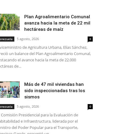
Plan Agroalimentario Comunal
avanza hacia la meta de 22 mil
hectáreas de maíz
5 agosto, 2026
enezuela
0
 viceministro de Agricultura Urbana, Elías Sánchez,
reció un balance del Plan Agroalimentario Comunal,
stacando el avance hacia la meta de 22.000
ctáreas de...
Más de 47 mil viviendas han
sido inspeccionadas tras los
sismos
5 agosto, 2026
enezuela
0
 Comisión Presidencial para la Evaluación de
bitabilidad e Infraestructura, liderada por el
nistro del Poder Popular para el Transporte,
ancisco Garcés, presentó un...