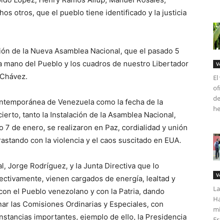
 otros, que el pueblo tiene identificado y la justicia
ión de la Nueva Asamblea Nacional, que el pasado 5
la mano del Pueblo y los cuadros de nuestro Libertador
V
 Chávez.
El
of
de
Contemporánea de Venezuela como la fecha de la
he
erto, tanto la Instalación de la Asamblea Nacional,
 7 de enero, se realizaron en Paz, cordialidad y unión
rastando con la violencia y el caos suscitado en EUA.
, Jorge Rodríguez, y la Junta Directiva que lo
V
pectivamente, vienen cargados de energía, lealtad y
La
con el Pueblo venezolano y con la Patria, dando
Ha
ar las Comisiones Ordinarias y Especiales, con
mi
stancias importantes, ejemplo de ello, la Presidencia
Fr