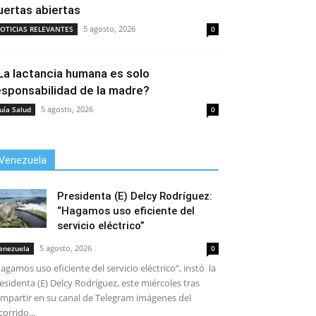
uertas abiertas
5 agosto, 2026
OTICIAS RELEVANTES
0
La lactancia humana es solo
esponsabilidad de la madre?
5 agosto, 2026
uía Salud
0
Venezuela
Presidenta (E) Delcy Rodríguez:
“Hagamos uso eficiente del
servicio eléctrico”
5 agosto, 2026
enezuela
0
agamos uso eficiente del servicio eléctrico”, instó la
esidenta (E) Delcy Rodríguez, este miércoles tras
mpartir en su canal de Telegram imágenes del
corrido...