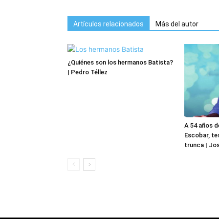
Artículos relacionados
Más del autor
¿Quiénes son los hermanos Batista?
| Pedro Téllez
A 54 años d
Escobar, te
trunca | Jo