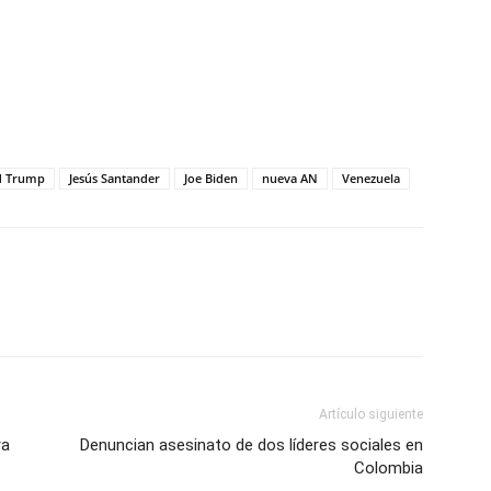
tir
d Trump
Jesús Santander
Joe Biden
nueva AN
Venezuela
Artículo siguiente
ra
Denuncian asesinato de dos líderes sociales en
Colombia