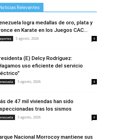
Noticias Relevantes
enezuela logra medallas de oro, plata y
ronce en Karate en los Juegos CAC...
5 agosto, 2026
eportes
0
residenta (E) Delcy Rodríguez:
Hagamos uso eficiente del servicio
léctrico”
5 agosto, 2026
enezuela
0
ás de 47 mil viviendas han sido
nspeccionadas tras los sismos
5 agosto, 2026
enezuela
0
arque Nacional Morrocoy mantiene sus