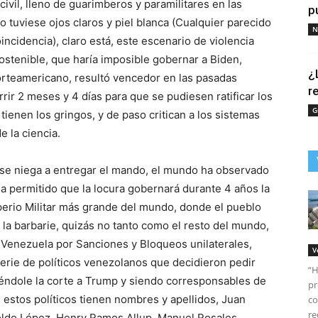
ivil, lleno de guarimberos y paramilitares en las
p
no tuviese ojos claros y piel blanca (Cualquier parecido
N
cidencia), claro está, este escenario de violencia
sostenible, que haría imposible gobernar a Biden,
¿
orteamericano, resultó vencedor en las pasadas
r
rir 2 meses y 4 días para que se pudiesen ratificar los
G
ienen los gringos, y de paso critican a los sistemas
e la ciencia.
 se niega a entregar el mando, el mundo ha observado
ha permitido que la locura gobernará durante 4 años la
mperio Militar más grande del mundo, donde el pueblo
la barbarie, quizás no tanto como el resto del mundo,
 Venezuela por Sanciones y Bloqueos unilaterales,
V
erie de políticos venezolanos que decidieron pedir
“H
éndole la corte a Trump y siendo corresponsables de
pr
estos políticos tienen nombres y apellidos, Juan
co
re
oldo López, Henry Ramos Allup, Manuel Rosales,