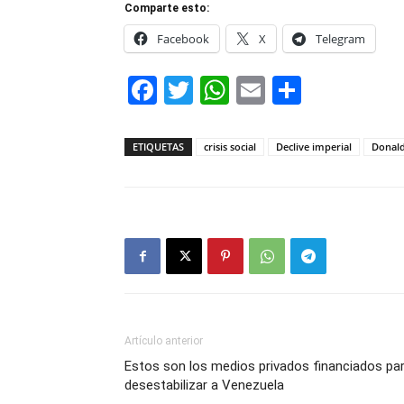
Comparte esto:
Facebook
X
Telegram
Facebook
Twitter
WhatsApp
Email
Compar
ETIQUETAS
crisis social
Declive imperial
Donal
Artículo anterior
Estos son los medios privados financiados pa
desestabilizar a Venezuela