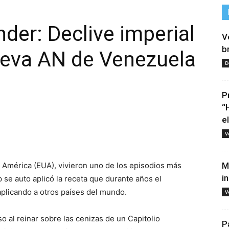
der: Declive imperial
V
b
ueva AN de Venezuela
D
P
“
e
tir
V
 América (EUA), vivieron uno de los episodios más
M
i
 se auto aplicó la receta que durante años el
plicando a otros países del mundo.
V
o al reinar sobre las cenizas de un Capitolio
P