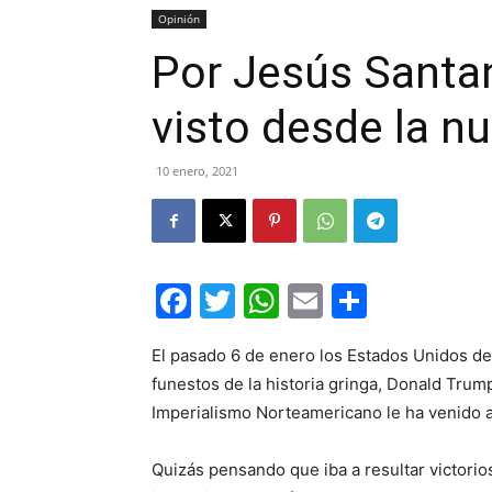
Opinión
Por Jesús Santan
visto desde la n
10 enero, 2021
Facebook
Twitter
WhatsApp
Email
Compar
El pasado 6 de enero los Estados Unidos de
funestos de la historia gringa, Donald Trump
Imperialismo Norteamericano le ha venido a
Quizás pensando que iba a resultar victorios