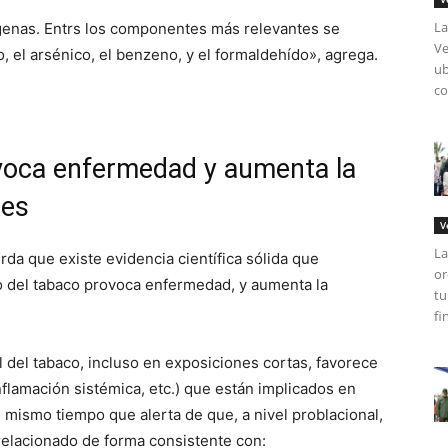
La
genas. Entrs los componentes más relevantes se
Ve
, el arsénico, el benzeno, y el formaldehído», agrega.
ub
co
voca enfermedad y aumenta la
res
V
La
da que existe evidencia científica sólida que
or
o del tabaco provoca enfermedad, y aumenta la
tu
fi
l del tabaco, incluso en exposiciones cortas, favorece
flamación sistémica, etc.) que están implicados en
l mismo tiempo que alerta de que, a nivel problacional,
relacionado de forma consistente con: