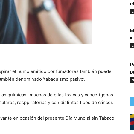
e
V
M
i
V
tir
P
espirar el humo emitido por fumadores también puede
p
también denominado ‘tabaquismo pasivo’.
N
cias químicas -muchas de ellas tóxicas y cancerígenas-
lares, resppiratorias y con distintos tipos de cáncer.
evante en ocasión del presente Día Mundial sin Tabaco.