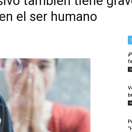
ivo también tiene grav
en el ser humano
¡
f
D
V
b
D
P
“