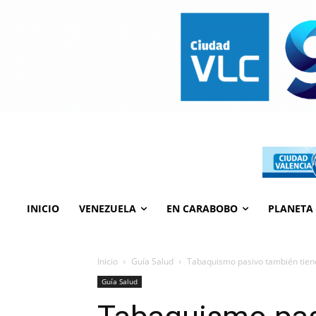
INICIO
VENEZUELA
EN CARABOBO
PLANETA
Inicio
Guía Salud
Tabaquismo pasivo también tien
Guía Salud