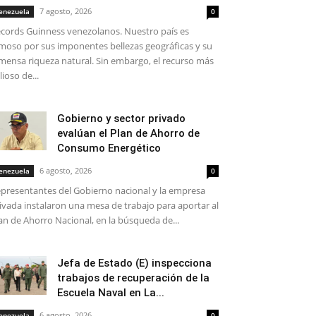
7 agosto, 2026
enezuela
0
cords Guinness venezolanos. Nuestro país es
moso por sus imponentes bellezas geográficas y su
mensa riqueza natural. Sin embargo, el recurso más
lioso de...
Gobierno y sector privado
evalúan el Plan de Ahorro de
Consumo Energético
6 agosto, 2026
enezuela
0
presentantes del Gobierno nacional y la empresa
ivada instalaron una mesa de trabajo para aportar al
an de Ahorro Nacional, en la búsqueda de...
Jefa de Estado (E) inspecciona
trabajos de recuperación de la
Escuela Naval en La...
6 agosto, 2026
enezuela
0