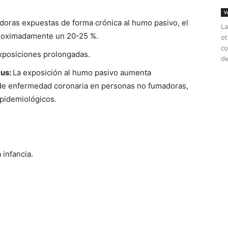
V
oras expuestas de forma crónica al humo pasivo, el
La
roximadamente un 20-25 %.
ot
co
xposiciones prolongadas.
de
tus:
La exposición al humo pasivo aumenta
de enfermedad coronaria en personas no fumadoras,
pidemiológicos.
infancia.