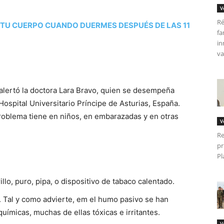
V
Ré
A TU CUERPO CUANDO DUERMES DESPUÉS DE LAS 11
fa
in
va
 alertó la doctora Lara Bravo, quien se desempeña
spital Universitario Príncipe de Asturias, España.
problema tiene en niños, en embarazadas y en otras
V
Re
pr
Pl
llo, puro, pipa, o dispositivo de tabaco calentado.
 Tal y como advierte, em el humo pasivo se han
químicas, muchas de ellas tóxicas e irritantes.
V