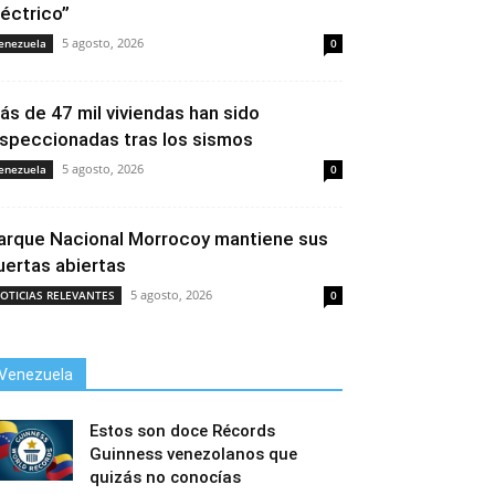
léctrico”
5 agosto, 2026
enezuela
0
ás de 47 mil viviendas han sido
nspeccionadas tras los sismos
5 agosto, 2026
enezuela
0
arque Nacional Morrocoy mantiene sus
uertas abiertas
5 agosto, 2026
OTICIAS RELEVANTES
0
Venezuela
Estos son doce Récords
Guinness venezolanos que
quizás no conocías