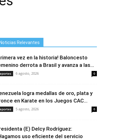
es
Noticias Relevantes
Primera vez en la historia! Baloncesto
emenino derrota a Brasil y avanza a las...
6 agosto, 2026
eportes
0
enezuela logra medallas de oro, plata y
ronce en Karate en los Juegos CAC...
5 agosto, 2026
eportes
0
residenta (E) Delcy Rodríguez:
Hagamos uso eficiente del servicio