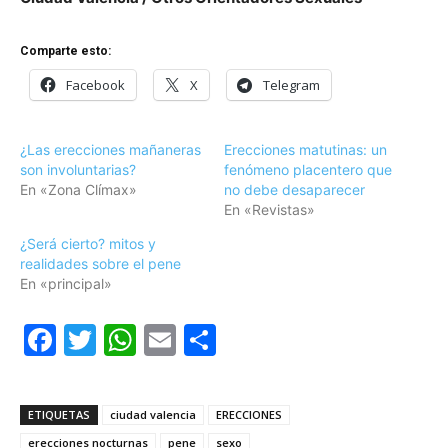
Comparte esto:
Facebook
X
Telegram
¿Las erecciones mañaneras
Erecciones matutinas: un
son involuntarias?
fenómeno placentero que
En «Zona Clímax»
no debe desaparecer
En «Revistas»
¿Será cierto? mitos y
realidades sobre el pene
En «principal»
F
T
W
E
C
a
w
h
m
o
c
itt
at
ai
m
ETIQUETAS
ciudad valencia
ERECCIONES
e
er
s
l
p
erecciones nocturnas
pene
sexo