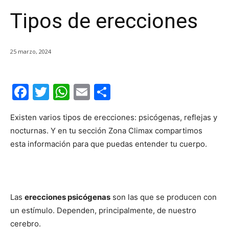
Tipos de erecciones
25 marzo, 2024
F
T
W
E
C
a
w
h
m
o
Existen varios tipos de erecciones: psicógenas, reflejas y
c
itt
at
ai
m
nocturnas. Y en tu sección Zona Climax compartimos
e
er
s
l
p
esta información para que puedas entender tu cuerpo.
b
A
ar
o
p
tir
o
p
Las
erecciones psicógenas
son las que se producen con
k
un estímulo. Dependen, principalmente, de nuestro
cerebro.