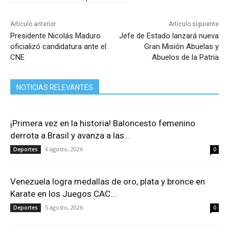
b
A
ar
o
p
tir
Artículo anterior
Artículo siguiente
Presidente Nicolás Maduro
Jefe de Estado lanzará nueva
o
p
oficializó candidatura ante el
Gran Misión Abuelas y
k
CNE
Abuelos de la Patria
NOTICIAS RELEVANTES
¡Primera vez en la historia! Baloncesto femenino
derrota a Brasil y avanza a las...
6 agosto, 2026
Deportes
0
Venezuela logra medallas de oro, plata y bronce en
Karate en los Juegos CAC...
5 agosto, 2026
Deportes
0