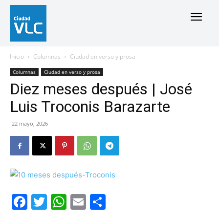
Inicio
Columnas
Ciudad en verso y prosa
Columnas
Ciudad en verso y prosa
Diez meses después | José
Luis Troconis Barazarte
22 mayo, 2026
Facebook
Twitter
WhatsApp
Email
Compartir