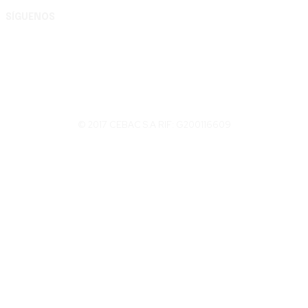
SÍGUENOS
© 2017 CEBAC S.A RIF: G200116609