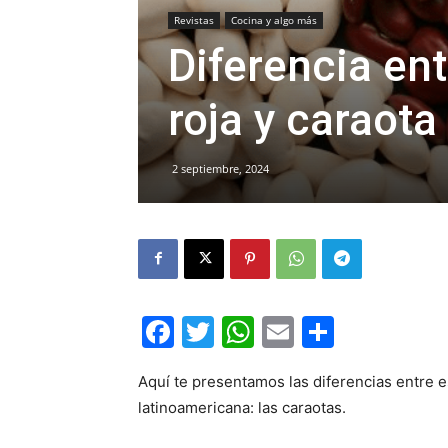
Revistas
Cocina y algo más
Diferencia ent
roja y caraota
2 septiembre, 2024
Facebook
Twitter
WhatsApp
Email
Compar
Aquí te presentamos las diferencias entre e
latinoamericana: las caraotas.