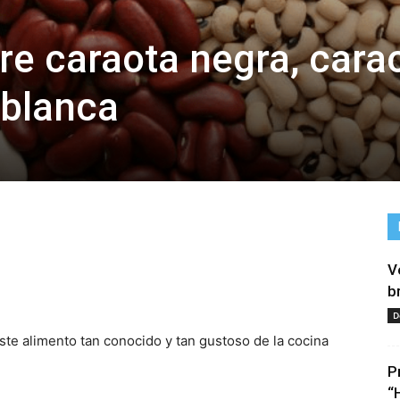
re caraota negra, cara
 blanca
V
tir
b
D
ste alimento tan conocido y tan gustoso de la cocina
P
“