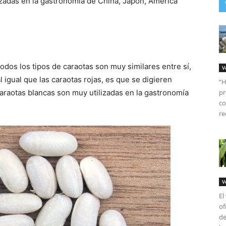
zadas en la gastronomía de China, Japón, América
odos los tipos de caraotas son muy similares entre sí,
V
al igual que las caraotas rojas, es que se digieren
“H
araotas blancas son muy utilizadas en la gastronomía
pr
co
re
V
El
of
de