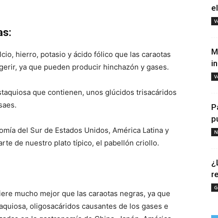
e
V
as:
M
cio, hierro, potasio y ácido fólico que las caraotas
i
digerir, ya que pueden producir hinchazón y gases.
V
estaquiosa que contienen, unos glúcidos trisacáridos
saes.
P
p
nomía del Sur de Estados Unidos, América Latina y
N
e de nuestro plato típico, el pabellón criollo.
¿
r
G
igiere mucho mejor que las caraotas negras, ya que
aquiosa, oligosacáridos causantes de los gases e