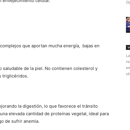
el envejecimiento celular.
Gi
 complejos que aportan mucha energía, bajas en
V
La
re
em
 saludable de la piel. No contienen colesterol y
ob
 triglicéridos.
jorando la digestión, lo que favorece el tránsito
 una elevada cantidad de proteínas vegetal, ideal para
o de sufrir anemia.