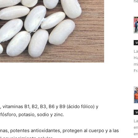
he
V
La
Ha
mi
Fr
, vitaminas B1, B2, B3, B6 y B9 (ácido fólico) y
V
fósforo, potasio, sodio y zinc.
La
en
nas, potentes antioxidantes, protegen al cuerpo y a las
en