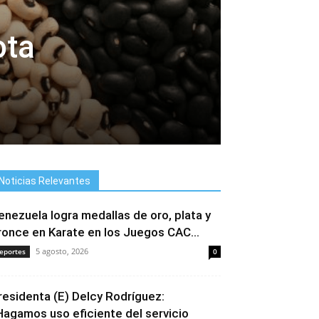
ota
Noticias Relevantes
enezuela logra medallas de oro, plata y
ronce en Karate en los Juegos CAC...
5 agosto, 2026
eportes
0
residenta (E) Delcy Rodríguez:
Hagamos uso eficiente del servicio