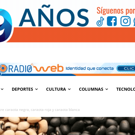
DEPORTES
CULTURA
COLUMNAS
TECNOL
tre caraota negra, caraota roja y caraota blanca