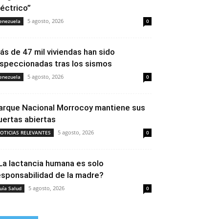
léctrico”
5 agosto, 2026
enezuela
0
ás de 47 mil viviendas han sido
nspeccionadas tras los sismos
5 agosto, 2026
enezuela
0
arque Nacional Morrocoy mantiene sus
uertas abiertas
5 agosto, 2026
OTICIAS RELEVANTES
0
La lactancia humana es solo
esponsabilidad de la madre?
5 agosto, 2026
uía Salud
0