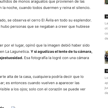
aullidos de monos araguatos que provienen de las
 la noche, cuando todos duermen y reina el silencio.
V
ado, se observa el cerro El Ávila en todo su esplendor.
La
, hubo personas que se negaban a creer que hubiese
ot
co
de
r por el lugar, opinó que la imagen debió haber sido
, en La Lagunetica.
Y si agudizas el lente de tu cámara,
ajestuosidad.
Esa fotografía la logré con una cámara
V
rte alta de la casa, cualquiera podría decir que lo
Lo
sar; es entonces cuando vuelven a aparecer las
ap
Ju
visible a los ojos; solo con el corazón se puede ver
de
 de