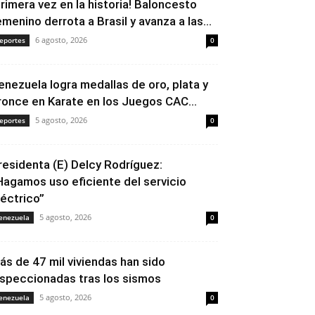
Primera vez en la historia! Baloncesto
emenino derrota a Brasil y avanza a las...
6 agosto, 2026
eportes
0
enezuela logra medallas de oro, plata y
ronce en Karate en los Juegos CAC...
5 agosto, 2026
eportes
0
residenta (E) Delcy Rodríguez:
Hagamos uso eficiente del servicio
léctrico”
5 agosto, 2026
enezuela
0
ás de 47 mil viviendas han sido
nspeccionadas tras los sismos
5 agosto, 2026
enezuela
0