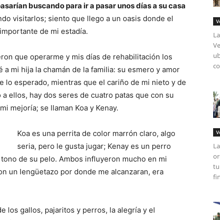
 pasarían buscando para ir a pasar unos días a su casa
o visitarlos; siento que llego a un oasis donde el
V
 importante de mi estadía.
La
Ve
ub
ron que operarme y mis días de rehabilitación los
co
 mi hija la chamán de la familia: su esmero y amor
 lo esperado, mientras que el cariño de mi nieto y de
 a ellos, hay dos seres de cuatro patas que con su
mi mejoría; se llaman Koa y Kenay.
Koa es una perrita de color marrón claro, algo
V
seria, pero le gusta jugar; Kenay es un perro
La
or
l tono de su pelo. Ambos influyeron mucho en mi
tu
con un lengüetazo por donde me alcanzaran, era
fi
 los gallos, pajaritos y perros, la alegría y el