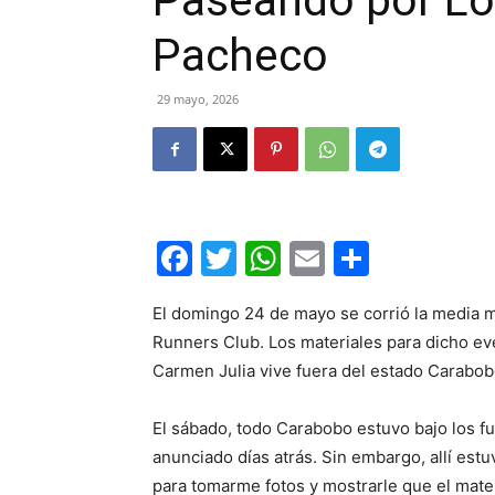
Paseando por Lo
Pacheco
29 mayo, 2026
Facebook
Twitter
WhatsApp
Email
Compar
El domingo 24 de mayo se corrió la media m
Runners Club. Los materiales para dicho ev
Carmen Julia vive fuera del estado Carabobo,
El sábado, todo Carabobo estuvo bajo los f
anunciado días atrás. Sin embargo, allí estu
para tomarme fotos y mostrarle que el mate