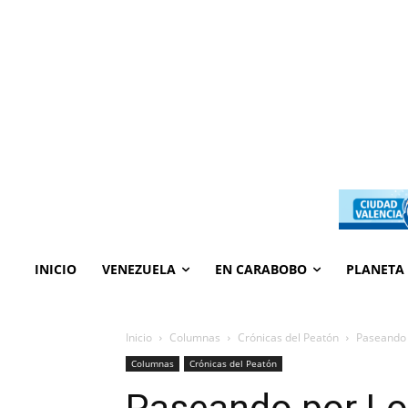
INICIO
VENEZUELA
EN CARABOBO
PLANETA
Inicio
Columnas
Crónicas del Peatón
Paseando 
Columnas
Crónicas del Peatón