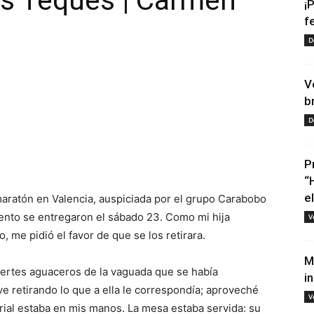
s Teques | Carmen
¡
f
D
V
b
D
tir
P
“
e
aratón en Valencia, auspiciada por el grupo Carabobo
ento se entregaron el sábado 23. Como mi hija
V
 me pidió el favor de que se los retirara.
M
uertes aguaceros de la vaguada que se había
i
ve retirando lo que a ella le correspondía; aproveché
V
rial estaba en mis manos. La mesa estaba servida: su