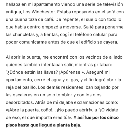
hallaba en mi apartamento viendo una serie de televisión
antigua, Los Winchester. Estaba reposando en el sofá con
una buena taza de café. De repente, el suelo con todo lo
que había dentro empezó a moverse. Salté para ponerme
las chancletas y, a tientas, cogí el teléfono celular para
poder comunicarme antes de que el edificio se cayera.
Al abrir la puerta, me encontré con los vecinos de al lado,
quienes también intentaban salir, mientras gritaban:
“¿Dónde están las llaves? ¡Apúrense!». Aseguré mi
apartamento, cerré el agua y el gas, y al fin logré abrir la
reja del pasillo. Los demás residentes iban bajando por
las escaleras en un solo temblor y con los ojos
desorbitados. Atrás de mí dejaba exclamaciones como:
«¡Abre la puerta, coño!… ¡No puedo abrir!», u “¡Olvídate
de eso, el que importa eres tú!».
Y así fue por los cinco
pisos hasta que llegué a planta baja.