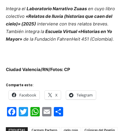
Integra el
Laboratorio Narrativo Zuaas
en cuyo libro
colectivo
«Relatos de lluvia (historias que caen del
cielo)» (2025)
interviene con tres relatos breves.
También integra la
Escuela Virtual «Historias en Yo
Mayor»
de la Fundación FahrenHeit 451 (Colombia).
Ciudad Valencia/RN/Fotos: CP
Comparte esto:
Facebook
X
Telegram
Facebook
Twitter
WhatsApp
Email
Compartir
ETIQUETAS
Carmen Pacheco
cielo rojo
Crónicas del Peatón