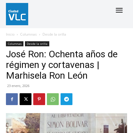
Inicio
Columnas
Desde la orilla
Columnas
Desde la orilla
José Ron: Ochenta años de
régimen y cortavenas |
Marhisela Ron León
23 enero, 2026