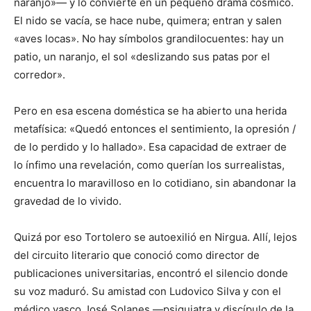
naranjo»— y lo convierte en un pequeño drama cósmico.
El nido se vacía, se hace nube, quimera; entran y salen
«aves locas». No hay símbolos grandilocuentes: hay un
patio, un naranjo, el sol «deslizando sus patas por el
corredor».
Pero en esa escena doméstica se ha abierto una herida
metafísica: «Quedó entonces el sentimiento, la opresión /
de lo perdido y lo hallado». Esa capacidad de extraer de
lo ínfimo una revelación, como querían los surrealistas,
encuentra lo maravilloso en lo cotidiano, sin abandonar la
gravedad de lo vivido.
Quizá por eso Tortolero se autoexilió en Nirgua. Allí, lejos
del circuito literario que conoció como director de
publicaciones universitarias, encontró el silencio donde
su voz maduró. Su amistad con Ludovico Silva y con el
médico vasco José Solanes —psiquiatra y discípulo de la