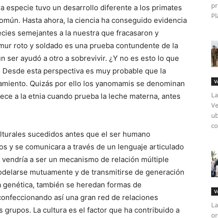
pr
a especie tuvo un desarrollo diferente a los primates
Pl
omún. Hasta ahora, la ciencia ha conseguido evidencia
ecies semejantes a la nuestra que fracasaron y
mur roto y soldado es una prueba contundente de la
n ser ayudó a otro a sobrevivir. ¿Y no es esto lo que
? Desde esta perspectiva es muy probable que la
V
amiento. Quizás por ello los yanomamis se denominan
La
ece a la etnia cuando prueba la leche materna, antes
Ve
ub
co
turales sucedidos antes que el ser humano
os y se comunicara a través de un lenguaje articulado
ra vendría a ser un mecanismo de relación múltiple
modelarse mutuamente y de transmitirse de generación
a genética, también se heredan formas de
V
confeccionando así una gran red de relaciones
La
 grupos. La cultura es el factor que ha contribuido a
or