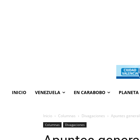
INICIO
VENEZUELA
EN CARABOBO
PLANETA
Inicio
Columnas
Divagaciones
Apuntes general
Columnas
Divagaciones