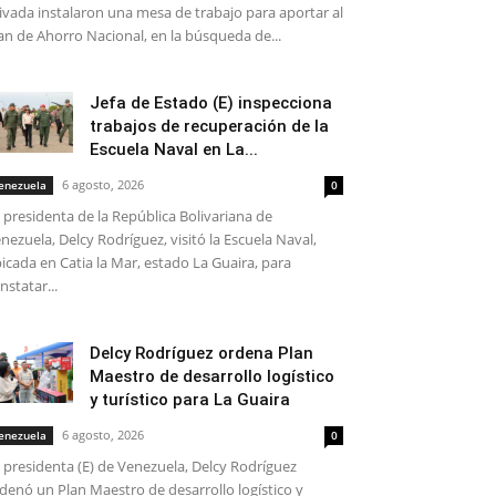
ivada instalaron una mesa de trabajo para aportar al
an de Ahorro Nacional, en la búsqueda de...
Jefa de Estado (E) inspecciona
trabajos de recuperación de la
Escuela Naval en La...
6 agosto, 2026
enezuela
0
 presidenta de la República Bolivariana de
nezuela, Delcy Rodríguez, visitó la Escuela Naval,
icada en Catia la Mar, estado La Guaira, para
nstatar...
Delcy Rodríguez ordena Plan
Maestro de desarrollo logístico
y turístico para La Guaira
6 agosto, 2026
enezuela
0
 presidenta (E) de Venezuela, Delcy Rodríguez
denó un Plan Maestro de desarrollo logístico y