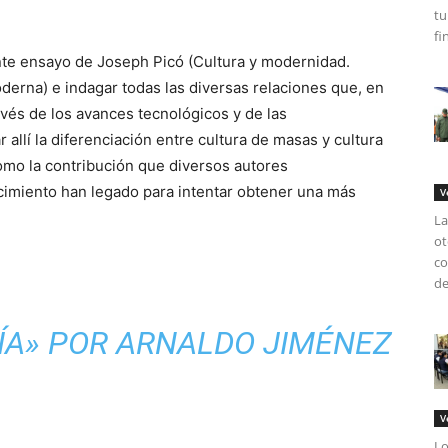
tu
fi
ente ensayo de Joseph Picó (Cultura y modernidad.
erna) e indagar todas las diversas relaciones que, en
ravés de los avances tecnológicos y de las
allí la diferenciación entre cultura de masas y cultura
como la contribución que diversos autores
cimiento han legado para intentar obtener una más
V
La
ot
co
de
ÍA» POR ARNALDO JIMÉNEZ
V
Lo