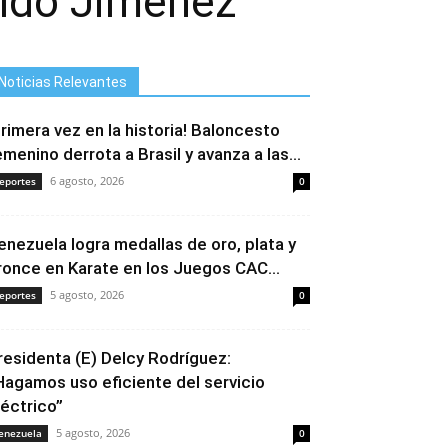
aldo Jiménez
Noticias Relevantes
Primera vez en la historia! Baloncesto
emenino derrota a Brasil y avanza a las...
6 agosto, 2026
eportes
0
enezuela logra medallas de oro, plata y
ronce en Karate en los Juegos CAC...
5 agosto, 2026
eportes
0
residenta (E) Delcy Rodríguez:
Hagamos uso eficiente del servicio
léctrico”
5 agosto, 2026
enezuela
0