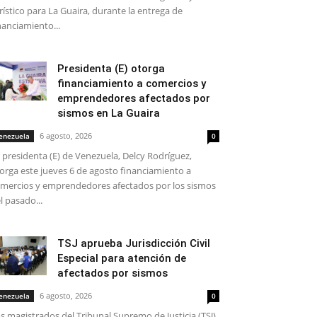
rístico para La Guaira, durante la entrega de
nanciamiento...
Presidenta (E) otorga
financiamiento a comercios y
emprendedores afectados por
sismos en La Guaira
6 agosto, 2026
enezuela
0
 presidenta (E) de Venezuela, Delcy Rodríguez,
orga este jueves 6 de agosto financiamiento a
mercios y emprendedores afectados por los sismos
l pasado...
TSJ aprueba Jurisdicción Civil
Especial para atención de
afectados por sismos
6 agosto, 2026
enezuela
0
s magistrados del Tribunal Supremo de Justicia (TSJ)