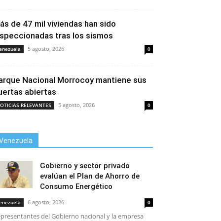
ás de 47 mil viviendas han sido
nspeccionadas tras los sismos
5 agosto, 2026
enezuela
0
arque Nacional Morrocoy mantiene sus
uertas abiertas
5 agosto, 2026
OTICIAS RELEVANTES
0
Venezuela
Gobierno y sector privado
evalúan el Plan de Ahorro de
Consumo Energético
6 agosto, 2026
enezuela
0
presentantes del Gobierno nacional y la empresa