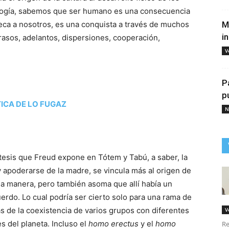
ología, sabemos que ser humano es una consecuencia
seca a nosotros, es una conquista a través de muchos
M
i
trasos, adelantos, dispersiones, cooperación,
V
P
p
ICA DE LO FUGAZ
N
tesis que Freud expone en Tótem y Tabú, a saber, la
 y apoderarse de la madre, se vincula más al origen de
sa manera, pero también asoma que allí había un
erdo. Lo cual podría ser cierto solo para una rama de
 de la coexistencia de varios grupos con diferentes
V
s del planeta. Incluso el
homo erectus
y el
homo
Re